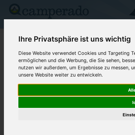
Campingplätze
Stellplätze
Kartensuche
Vermietung
Fo
>
USA
>
South Dakota
>
Perkins
>
Shadehill
Ihre Privatsphäre ist uns wichtig
Shadehill Rec Area North Unit
Diese Website verwendet Cookies und Targeting Tec
ermöglichen und die Werbung, die Sie sehen, besse
Shadehill - USA (South Dakota)
nutzen wir außerdem, um Ergebnisse zu messen, 
unsere Website weiter zu entwickeln.
Kontaktdaten:
Shadehill Rec Area North Unit
All
Telefon:
+1 (605)37
Box 63
I
Internet:
https://rese
57653 Shadehill
(3 Aufrufe)
USA /
South Dakota
Einst
Preise
Umgebung
Kontakt
Bilder (0)
Überblick