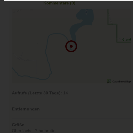
Kommentare (0)
Aufrufe (Letzte 30 Tage):
14
Entfernungen
Größe
Oberfläche: ? ha brutto