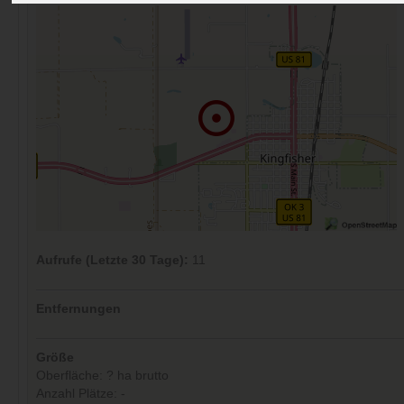
Aufrufe (Letzte 30 Tage):
11
Entfernungen
Größe
Oberfläche: ? ha brutto
Anzahl Plätze: -