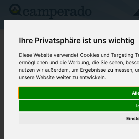
Campingplätze
Stellplätze
Kartensuche
Vermietung
Fo
>
USA
>
Oklahoma
>
Kingfisher
>
Kingfisher
Ihre Privatsphäre ist uns wichtig
Sleepee Hollo Rv Park
Diese Website verwendet Cookies und Targeting Tec
ermöglichen und die Werbung, die Sie sehen, besse
Kingfisher - USA (Oklahoma)
nutzen wir außerdem, um Ergebnisse zu messen, 
unsere Website weiter zu entwickeln.
Kontaktdaten:
Sleepee Hollo Rv Park
All
Telefon:
+1 (405)37
RR 1 Box 180
I
73750 Kingfisher
USA /
Oklahoma
Einst
Preise
Umgebung
Bilder (0)
Kommenta
Überblick