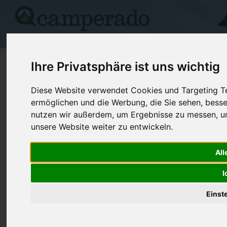
Campingplätze
Stellplätze
Kartensuche
Vermietung
Fo
>
USA
>
South Dakota
>
Charles Mix
>
Lake Andes
Ihre Privatsphäre ist uns wichtig
South Scalp Creek
Diese Website verwendet Cookies und Targeting Tec
ermöglichen und die Werbung, die Sie sehen, besse
Lake Andes - USA (South Dakota)
nutzen wir außerdem, um Ergebnisse zu messen, 
unsere Website weiter zu entwickeln.
Kontaktdaten:
South Scalp Creek
All
Telefon:
+1 (605)48
38180 297th Street
I
Internet:
https://thed
57356 Lake Andes
(2 Aufrufe)
USA /
South Dakota
Einst
Preise
Umgebung
Bilder (0)
Kommenta
Überblick