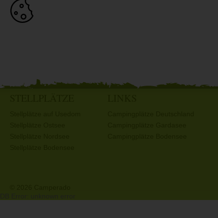
STELLPLÄTZE
LINKS
Stellplätze auf Usedom
Campingplätze Deutschland
Stellplätze Ostsee
Campingplätze Gardasee
Stellplätze Nordsee
Campingplätze Bodensee
Stellplätze Bodensee
© 2026 Camperado
DB Error: unknown error