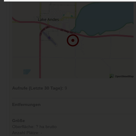
Aufrufe (Letzte 30 Tage):
9
Entfernungen
Größe
Oberfläche: ? ha brutto
Anzahl Plätze: -