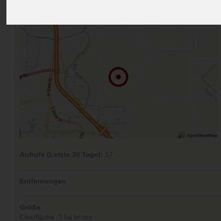
Kommentare (0)
Aufrufe (Letzte 30 Tage):
17
Entfernungen
Größe
Oberfläche: ? ha brutto