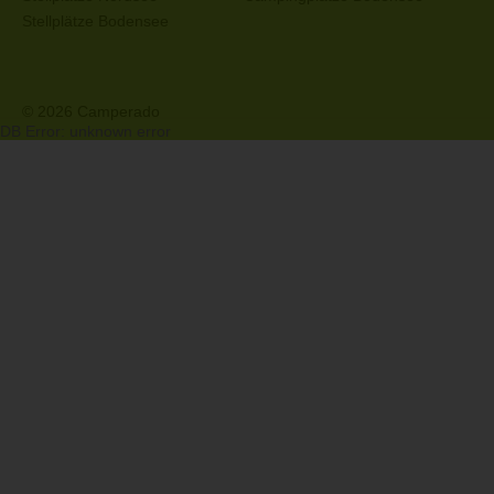
Stellplätze Bodensee
© 2026 Camperado
DB Error: unknown error