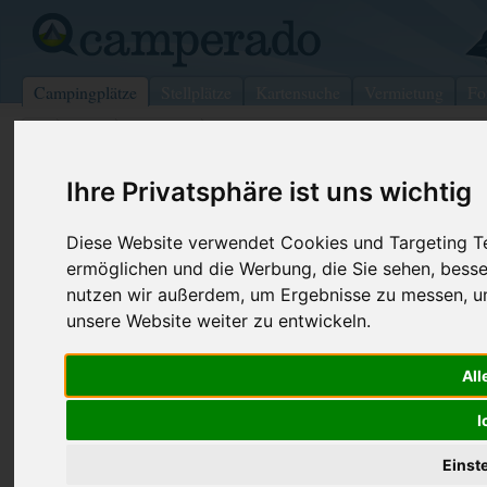
Campingplätze
Stellplätze
Kartensuche
Vermietung
Fo
>
USA
>
Missouri
>
Bonne Terre
Ihre Privatsphäre ist uns wichtig
St Francois Park
Bonne Terre - USA (Missouri)
Diese Website verwendet Cookies und Targeting Tec
ermöglichen und die Werbung, die Sie sehen, besse
Kontaktdaten:
nutzen wir außerdem, um Ergebnisse zu messen, 
St Francois Park
unsere Website weiter zu entwickeln.
Telefon:
+1 (573)35
8920 Us HWY 67 N
Internet:
https://mos
All
63628 Bonne Terre
(2 Aufrufe)
USA /
Missouri
I
Einst
Preise
Umgebung
Kontakt
Bilder (0)
Überblick