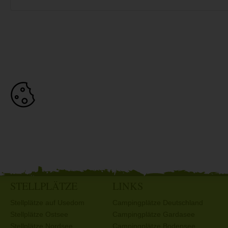
STELLPLÄTZE
LINKS
Stellplätze auf Usedom
Campingplätze Deutschland
Stellplätze Ostsee
Campingplätze Gardasee
Stellplätze Nordsee
Campingplätze Bodensee