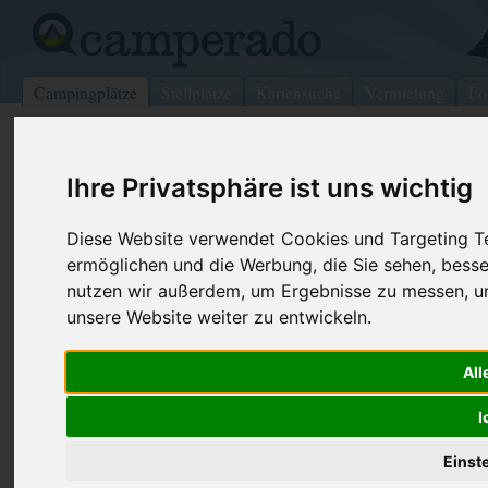
Campingplätze
Stellplätze
Kartensuche
Vermietung
Fo
>
USA
>
Arkansas
>
Yell
>
Plainview
Ihre Privatsphäre ist uns wichtig
Sunlight Bay
Plainview - USA (Arkansas)
Diese Website verwendet Cookies und Targeting Tec
ermöglichen und die Werbung, die Sie sehen, besse
Kontaktdaten:
nutzen wir außerdem, um Ergebnisse zu messen, 
Sunlight Bay
unsere Website weiter zu entwickeln.
Telefon:
+1 (479)27
3 HWY 7 S
Internet:
https://www.
All
72857 Plainview
(4 Aufrufe)
USA /
Arkansas
I
Einst
Preise
Umgebung
Kontakt
Bilder (0)
Überblick