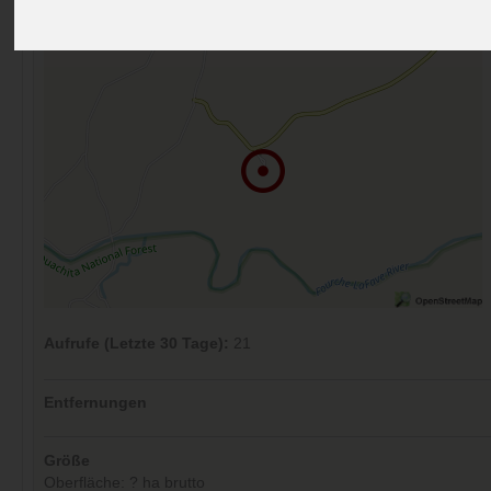
Kommentare (0)
Aufrufe (Letzte 30 Tage):
21
Entfernungen
Größe
Oberfläche: ? ha brutto