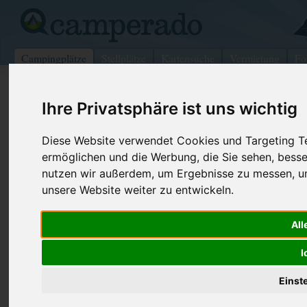
Campingplätze
Stellplätze
Kartensuche
Vermietung
Fo
>
Deutschland
>
Bayern
>
Oberbayern
>
Rottenbuch
Ihre Privatsphäre ist uns wichtig
Terrassen - Camping am Richterbich
Diese Website verwendet Cookies und Targeting Tec
Rottenbuch - Deutschland (Bayern)
ermöglichen und die Werbung, die Sie sehen, besse
nutzen wir außerdem, um Ergebnisse zu messen, 
Kontaktdaten:
unsere Website weiter zu entwickeln.
Terrassen - Camping am Richterbichl
Echtler Christof
Telefon:
+49 8867 1
All
Solder 1
Fax:
08867 - 83
82401 Rottenbuch
I
Deutschland /
Bayern
Internet:
https://www
rottenb...
Einst
(438 Aufrufe