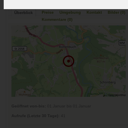
Preise
Umgebung
Kontakt
Bilder (0)
Überblick
Kommentare (0)
Geöffnet von-bis:
01.Januar bis 01.Januar
Aufrufe (Letzte 30 Tage):
41