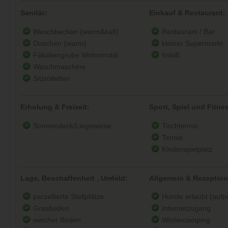
Sanitär:
Einkauf & Restaurant:
Waschbecken (warm&kalt)
Restaurant / Bar
Duschen (warm)
kleiner Supermarkt
Fäkaliengrube Wohnmobil
Imbiß
Waschmaschine
Sitztoiletten
Erholung & Freizeit:
Sport, Spiel und Fitne
Sonnendeck/Liegewiese
Tischtennis
Tennis
Kinderspielplatz
Lage, Beschaffenheit , Umfeld:
Allgemein & Rezeption
parzellierte Stellplätze
Hunde erlaubt (aufpre
Grasboden
Internetzugang
weicher Boden
Wintercamping