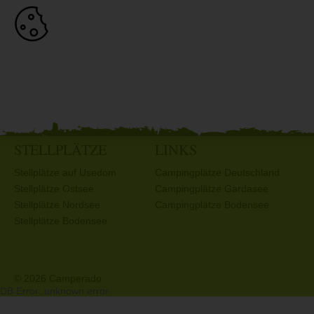
STELLPLÄTZE
LINKS
Stellplätze auf Usedom
Campingplätze Deutschland
Stellplätze Ostsee
Campingplätze Gardasee
Stellplätze Nordsee
Campingplätze Bodensee
Stellplätze Bodensee
© 2026 Camperado
DB Error: unknown error