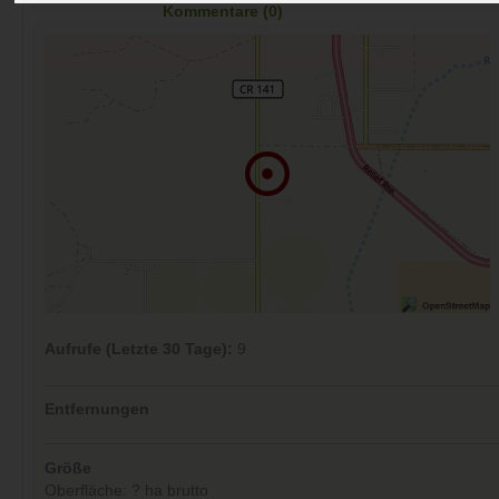
Kommentare (0)
Aufrufe (Letzte 30 Tage):
9
Entfernungen
Größe
Oberfläche: ? ha brutto