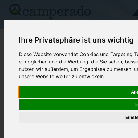
Campingplätze
Stellplätze
Kartensuche
Vermietung
Fo
>
USA
>
New Mexico
>
Chaves
>
Roswell
Ihre Privatsphäre ist uns wichtig
Trailer Village Rv Park
Diese Website verwendet Cookies und Targeting Tec
ermöglichen und die Werbung, die Sie sehen, besse
Roswell - USA (New Mexico)
nutzen wir außerdem, um Ergebnisse zu messen, 
unsere Website weiter zu entwickeln.
Kontaktdaten:
Trailer Village Rv Park
All
Telefon:
+1 (505)62
1706 E Second St
I
Internet:
http://www.tr
88201 Roswell
(2 Aufrufe)
USA /
New Mexico
Einst
Preise
Umgebung
Kontakt
Bilder (0)
Überblick