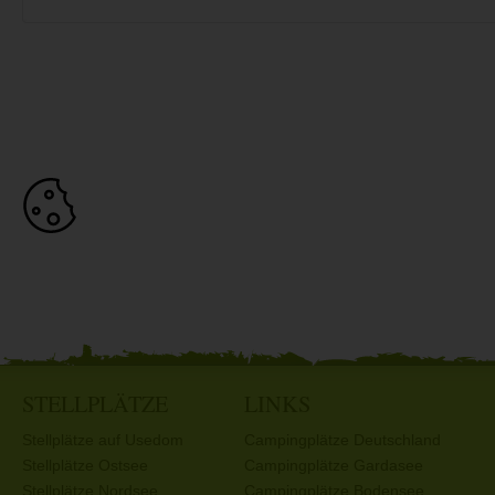
STELLPLÄTZE
LINKS
Stellplätze auf Usedom
Campingplätze Deutschland
Stellplätze Ostsee
Campingplätze Gardasee
Stellplätze Nordsee
Campingplätze Bodensee