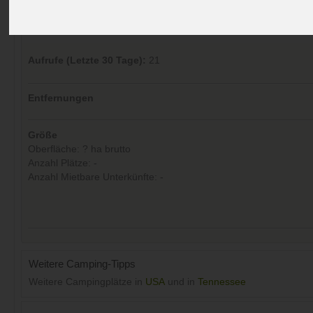
Kommentare (0)
Aufrufe (Letzte 30 Tage):
21
Entfernungen
Größe
Oberfläche: ? ha brutto
Anzahl Plätze: -
Anzahl Mietbare Unterkünfte: -
Weitere Camping-Tipps
Weitere Campingplätze in
USA
und in
Tennessee