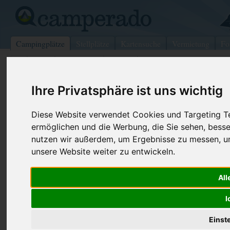
Campingplätze
Stellplätze
Kartensuche
Vermietung
Fo
>
USA
>
Tennessee
>
Blount
>
Townsend
Ihre Privatsphäre ist uns wichtig
Tremont Hills Campground
Townsend - USA (Tennessee)
Diese Website verwendet Cookies und Targeting Tec
ermöglichen und die Werbung, die Sie sehen, besse
Kontaktdaten:
nutzen wir außerdem, um Ergebnisse zu messen, 
Tremont Hills Campground
unsere Website weiter zu entwickeln.
Telefon:
+1 (800)44
PO Box 5
Internet:
https://www.
All
37882 Townsend
(4 Aufrufe)
USA /
Tennessee
I
Einst
Preise
Umgebung
Kontakt
Bilder (0)
Überblick