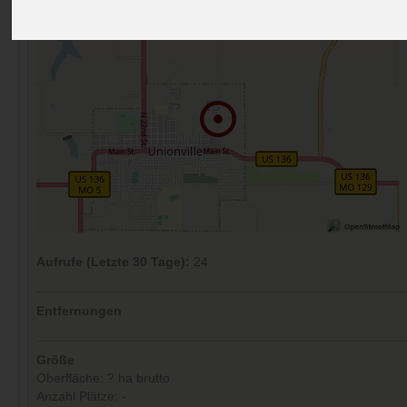
Aufrufe (Letzte 30 Tage):
24
Entfernungen
Größe
Oberfläche: ? ha brutto
Anzahl Plätze: -