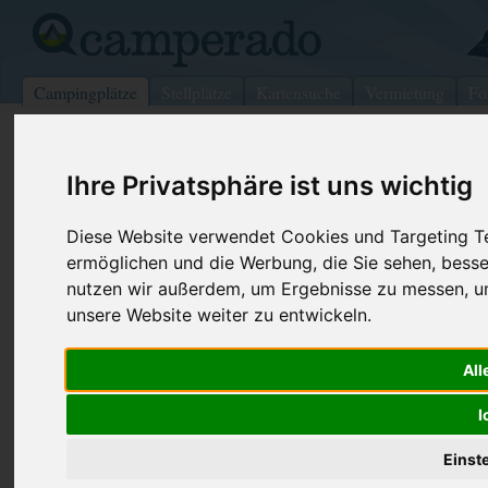
Campingplätze
Stellplätze
Kartensuche
Vermietung
Fo
>
USA
>
West Virginia
>
Putnam
>
Unionville
Ihre Privatsphäre ist uns wichtig
Unionville City Park
Unionville - USA (Missouri)
Diese Website verwendet Cookies und Targeting Tec
ermöglichen und die Werbung, die Sie sehen, besse
Kontaktdaten:
nutzen wir außerdem, um Ergebnisse zu messen, 
Unionville City Park
unsere Website weiter zu entwickeln.
Telefon:
+1 (660)94
Grant St PO Box 255
All
63565 Unionville
USA /
Missouri
I
Einst
Preise
Umgebung
Bilder (0)
Kommenta
Überblick