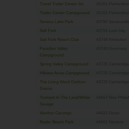
Travel Trailer Center Inc
26101 Parkersbu
Trailer Center Campground
26101 Parkersbu
Seneca Lake Park
43780 Senecavill
Salt Fork
43755 Lore City
Salt Fork Resort Club
43749 Kimbolton
Paradise Valley
43749 Guernsey
Campground
Spring Valley Campground
43725 Cambridge
Hillview Acres Campground
43725 Cambridge
The Living Word Outdoor
43725 Cambridge
Drama
Trumpet In The Land/White
44663 New Philad
Savage
Warther Carvings
44622 Dover
Baylor Beach Park
44662 Navarre