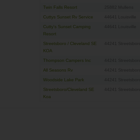
Twin Falls Resort
25882 Mullens
Cuttys Sunset Rv Service
44641 Louisville
Cutty's Sunset Camping
44641 Louisville
Resort
Streetsboro / Cleveland SE
44241 Streetsbor
KOA
Thompson Campers Inc
44241 Streetsbor
All Seasons Rv
44241 Streetsbor
Woodside Lake Park
44241 Streetsbor
Streetsboro/Cleveland SE
44241 Streetsbor
Koa