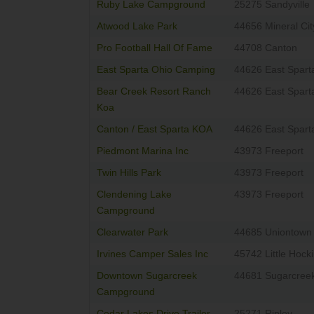
Ruby Lake Campground
25275 Sandyville
Atwood Lake Park
44656 Mineral Cit
Pro Football Hall Of Fame
44708 Canton
East Sparta Ohio Camping
44626 East Spart
Bear Creek Resort Ranch
44626 East Spart
Koa
Canton / East Sparta KOA
44626 East Spart
Piedmont Marina Inc
43973 Freeport
Twin Hills Park
43973 Freeport
Clendening Lake
43973 Freeport
Campground
Clearwater Park
44685 Uniontown
Irvines Camper Sales Inc
45742 Little Hock
Downtown Sugarcreek
44681 Sugarcree
Campground
Cedar Lakes Drive Trailer
25271 Ripley