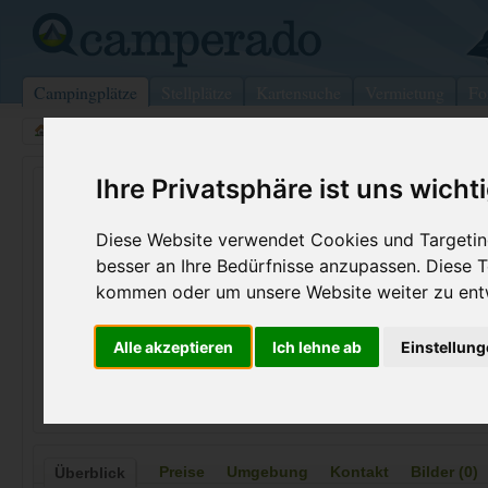
Campingplätze
Stellplätze
Kartensuche
Vermietung
Fo
>
USA
>
Wisconsin
>
Washington
>
Marietta
Ihre Privatsphäre ist uns wicht
Valley Gem Sternwheeler
Marietta - USA (Ohio)
Diese Website verwendet Cookies und Targeting
besser an Ihre Bedürfnisse anzupassen. Diese
Kontaktdaten:
kommen oder um unsere Website weiter zu ent
Valley Gem Sternwheeler
Telefon:
+1 (740)37
Alle akzeptieren
Ich lehne ab
Einstellun
123 Strecker Hill
Internet:
http://www.
45750 Marietta
(3 Aufrufe)
USA /
Ohio
Preise
Umgebung
Kontakt
Bilder (0)
Überblick