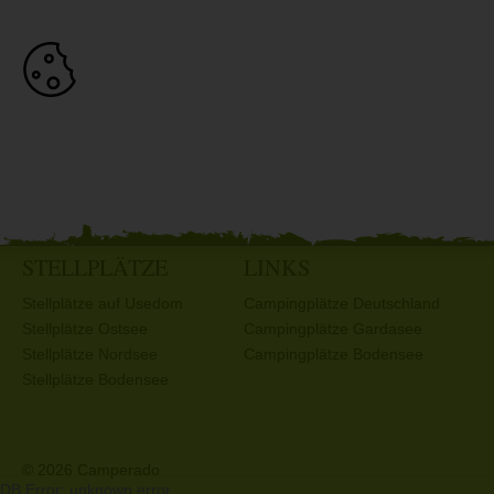
STELLPLÄTZE
LINKS
Stellplätze auf Usedom
Campingplätze Deutschland
Stellplätze Ostsee
Campingplätze Gardasee
Stellplätze Nordsee
Campingplätze Bodensee
Stellplätze Bodensee
© 2026 Camperado
DB Error: unknown error