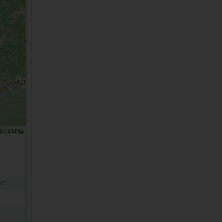
 2012 LINZ
wn