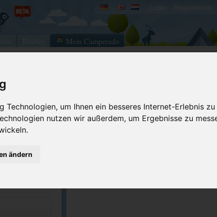
Login
Registrieren
rum
Bücher
Mein Camperado
ig
Ich will...
 Technologien, um Ihnen ein besseres Internet-Erlebnis zu
Druckansicht
Fehler melden
 Technologien nutzen wir außerdem, um Ergebnisse zu mess
Kontakt aufnehmen
Bewerten
wickeln.
Reservierungsanfrage
Eigene Bilder einst
3-7862
Merken
GPS-Koordinaten
gen ändern
valleygemsternwh...
ACSI Campingführer Europa 2024
inkl. ACSI CampingCard Ermässigungskart