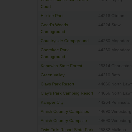
Court
Hillside Park
44216 Clinton
Good's Woods
44224 Stow
Campground
Countryside Campground
44260 Mogadore
Cherokee Park
44260 Mogadore
Campground
Kanawha State Forest
25314 Charleston
Green Valley
44210 Bath
Clays Park Resort
44666 North Law
Clay's Park Camping Resort
44666 North Law
Kamper City
44264 Peninsula
Amish Country Campsites
44690 Winesburg
Amish Country Campsite
44690 Winesburg
Twin Falls Resort State Park
25882 Mullens