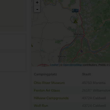
+
-
Leaflet
| ©
OpenStreetMap
contributors, Points ©
Campingplatz
Stadt
Ohio River Museum
45750 Marietta
Fenton Art Glass
26187 Williamsto
Hillview Campgrounds
43724 Caldwell
Wolf Run
43724 Caldwell