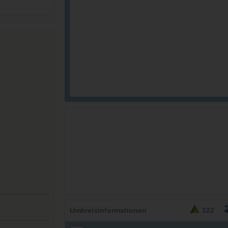
26,95
EURO
Umkreisinformationen
122