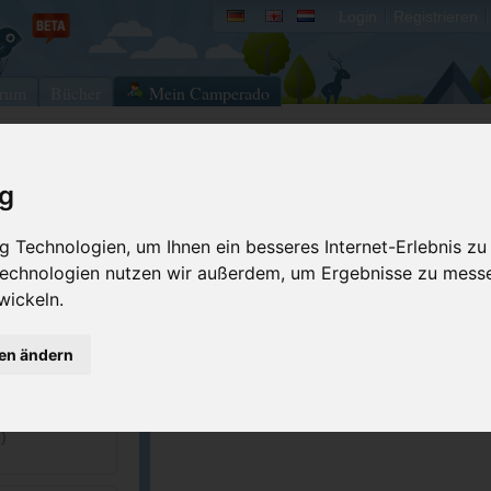
Login
Registrieren
rum
Bücher
Mein Camperado
Ich will...
ig
Druckansicht
Fehler melden
 Technologien, um Ihnen ein besseres Internet-Erlebnis zu
 Technologien nutzen wir außerdem, um Ergebnisse zu mess
Kontakt aufnehmen
Bewerten
wickeln.
Reservierungsanfrage
Eigene Bilder einst
00929
Merken
GPS-Koordinaten
gen ändern
00912
illaggiogargano...
ACSI Campingführer Europa 2024
)
inkl. ACSI CampingCard Ermässigungskart