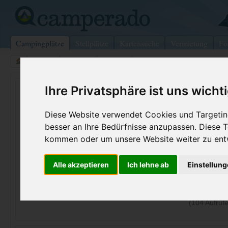
Campingplätze
Stellplätze
Kartensuche
Vermietung
Fo
>
Italien
>
Apulien
>
Foggia
>
Vieste
Villaggio Gargano
Ihre Privatsphäre ist uns wicht
Vieste - Italien (Apulien)
Diese Website verwendet Cookies und Targeting
besser an Ihre Bedürfnisse anzupassen. Diese
Kontaktdaten:
kommen oder um unsere Website weiter zu ent
Villaggio Gargano
Litoranea Sud, Km 4
Telefon:
+39 0884 7
Alle akzeptieren
Ich lehne ab
Einstellun
71019
Vieste
Fax:
+39 0884 7
Italien /
Apulien
Internet:
http://www.v
(104 Aufrufe