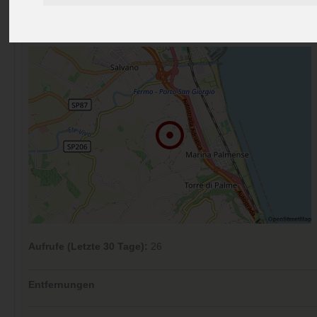
Preise
Umgebung
Kontakt
Bilder (0)
Überblick
Kommentare (0)
Aufrufe (Letzte 30 Tage):
26
Entfernungen