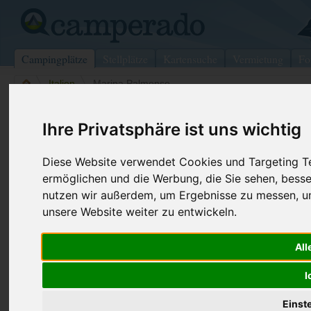
Campingplätze
Stellplätze
Kartensuche
Vermietung
Fo
>
Italien
>
Marina Palmense
Villaggio Turistico Camping Verde 
Ihre Privatsphäre ist uns wichtig
Marina Palmense - Italien
Diese Website verwendet Cookies und Targeting Tec
ermöglichen und die Werbung, die Sie sehen, besse
Kontaktdaten:
nutzen wir außerdem, um Ergebnisse zu messen, 
Villaggio Turistico Camping Verde Mare
unsere Website weiter zu entwickeln.
S.S Adriatica
Telefon:
+39 0734 5
63010 Marina Palmense
Fax:
+39 0734 5
Italien
All
Internet:
http://www.
I
(222 Aufrufe
Einst