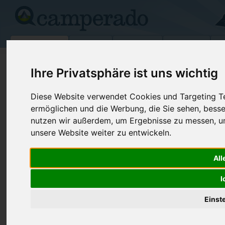
Campingplätze
Stellplätze
Kartensuche
Vermietung
Fo
>
Italien
>
Apulien
>
Brindisi
>
Ostuni
Ihre Privatsphäre ist uns wichtig
Villaggio Turistico Plaia
Diese Website verwendet Cookies und Targeting Tec
Ostuni - Italien (Apulien)
ermöglichen und die Werbung, die Sie sehen, besse
nutzen wir außerdem, um Ergebnisse zu messen, 
Kontaktdaten:
unsere Website weiter zu entwickeln.
Villaggio Turistico Plaia
Loc. Fontanelle - Villanova
Telefon:
+39 0831 3
All
72017
Ostuni
0831 30889
Italien /
Apulien
I
Fax:
+39 0831 3
Einst
Internet:
http://www.ho
(220 Aufrufe