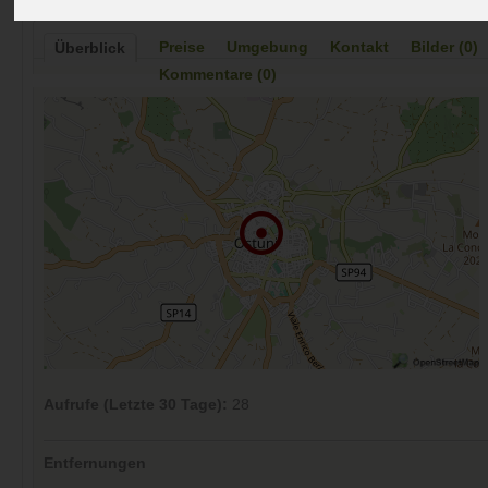
Preise
Umgebung
Kontakt
Bilder (0)
Überblick
Kommentare (0)
Aufrufe (Letzte 30 Tage):
28
Entfernungen