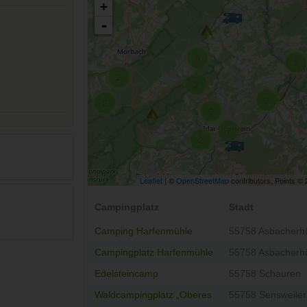
+
-
5
2
2
2
2
2
2
7
2
Leaflet
| ©
OpenStreetMap
contributors, Points ©
Campingplatz
Stadt
Camping Harfenmühle
55758 Asbacherhü
Campingplatz Harfenmühle
55758 Asbacherhü
Edelsteincamp
55758 Schauren
Waldcampingplatz „Oberes
55758 Sensweiler