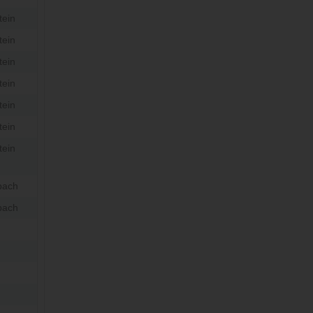
tein
tein
tein
tein
tein
tein
tein
bach
bach