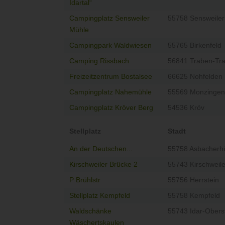
Idartal“
Campingplatz Sensweiler
55758 Sensweiler
Mühle
Campingpark Waldwiesen
55765 Birkenfeld
Camping Rissbach
56841 Traben-Tr
Freizeitzentrum Bostalsee
66625 Nohfelden
Campingplatz Nahemühle
55569 Monzingen
Campingplatz Kröver Berg
54536 Kröv
Stellplatz
Stadt
An der Deutschen...
55758 Asbacherhü
Kirschweiler Brücke 2
55743 Kirschweile
P Brühlstr
55756 Herrstein
Stellplatz Kempfeld
55758 Kempfeld
Waldschänke
55743 Idar-Obers
Wäschertskaulen