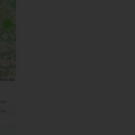
2
 2012 LINZ
tte
tte