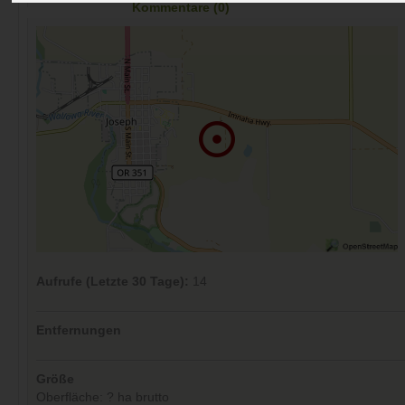
Kommentare (0)
Aufrufe (Letzte 30 Tage):
14
Entfernungen
Größe
Oberfläche: ? ha brutto