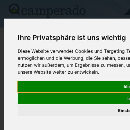
Campingplätze
Stellplätze
Kartensuche
Vermietung
Fo
>
USA
>
Oregon
>
Wallowa
>
Joseph
Ihre Privatsphäre ist uns wichtig
Wallowa Lake
Diese Website verwendet Cookies und Targeting Tec
ermöglichen und die Werbung, die Sie sehen, besse
Joseph - USA (Oregon)
nutzen wir außerdem, um Ergebnisse zu messen, 
unsere Website weiter zu entwickeln.
Kontaktdaten:
Wallowa Lake
All
Telefon:
+1 (800)45
72214 Marina Ln
I
97846 Joseph
USA /
Oregon
Einst
Preise
Umgebung
Kontakt
Bilder (0)
Überblick