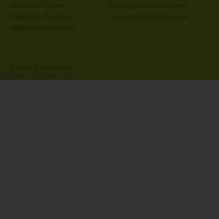
Stellplätze Ostsee
Campingplätze Gardasee
Stellplätze Nordsee
Campingplätze Bodensee
Stellplätze Bodensee
© 2026 Camperado
DB Error: unknown error