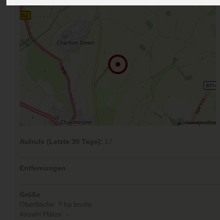
Aufrufe (Letzte 30 Tage):
17
Entfernungen
Größe
Oberfläche: ? ha brutto
Anzahl Plätze: -