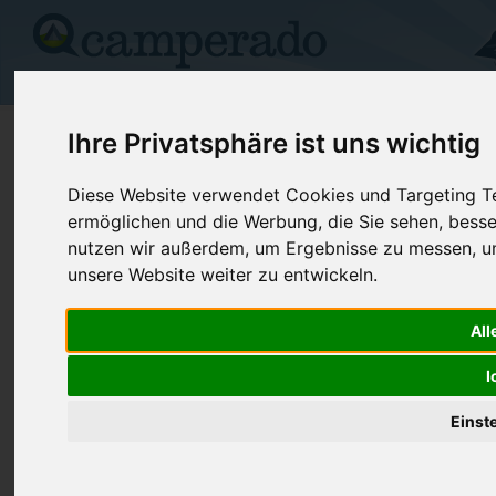
Campingplätze
Stellplätze
Kartensuche
Vermietung
Fo
>
USA
>
Washington
>
Chelan
>
Wenatchee
Ihre Privatsphäre ist uns wichtig
Wenatchee Confluence
Diese Website verwendet Cookies und Targeting Tec
ermöglichen und die Werbung, die Sie sehen, besse
Wenatchee - USA (Washington)
nutzen wir außerdem, um Ergebnisse zu messen, 
unsere Website weiter zu entwickeln.
Kontaktdaten:
Wenatchee Confluence
All
Telefon:
+1 (888)22
333 Old Station Rd
I
Internet:
https://park
98801 Wenatchee
p...
USA /
Washington
Einst
(3 Aufrufe)