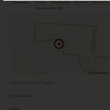
Preise
Umgebung
Kontakt
Bilder (0)
Überblick
Kommentare (0)
Aufrufe (Letzte 30 Tage):
6
Entfernungen
Größe