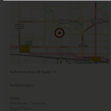
Aufrufe (Letzte 30 Tage):
21
Entfernungen
Größe
Oberfläche: ? ha brutto
Anzahl Plätze: -