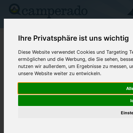
Campingplätze
Stellplätze
Kartensuche
Vermietung
Fo
>
USA
>
Oregon
>
Curry
>
Clovis
Ihre Privatsphäre ist uns wichtig
West Park Inn
Diese Website verwendet Cookies und Targeting Tec
ermöglichen und die Werbung, die Sie sehen, besse
Clovis - USA (New Mexico)
nutzen wir außerdem, um Ergebnisse zu messen, 
unsere Website weiter zu entwickeln.
Kontaktdaten:
West Park Inn
All
Telefon:
+1 (505)76
1500 W 7th St
I
Internet:
https://www
88101 Clovis
(5 Aufrufe)
USA /
New Mexico
Einst
Preise
Umgebung
Bilder (0)
Kommenta
Überblick