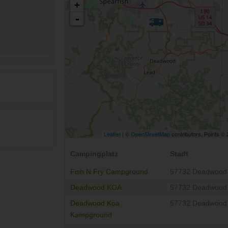
+
-
Leaflet
| ©
OpenStreetMap
contributors, Points ©
Campingplatz
Stadt
Fish N Fry Campground
57732 Deadwood
Deadwood KOA
57732 Deadwood
Deadwood Koa
57732 Deadwood
Kampground