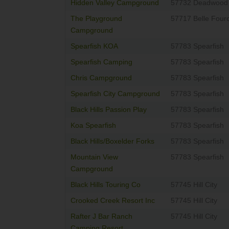
Hidden Valley Campground
57732 Deadwood
The Playground
57717 Belle Four
Campground
Spearfish KOA
57783 Spearfish
Spearfish Camping
57783 Spearfish
Chris Campground
57783 Spearfish
Spearfish City Campground
57783 Spearfish
Black Hills Passion Play
57783 Spearfish
Koa Spearfish
57783 Spearfish
Black Hills/Boxelder Forks
57783 Spearfish
Mountain View
57783 Spearfish
Campground
Black Hills Touring Co
57745 Hill City
Crooked Creek Resort Inc
57745 Hill City
Rafter J Bar Ranch
57745 Hill City
Camping Resort