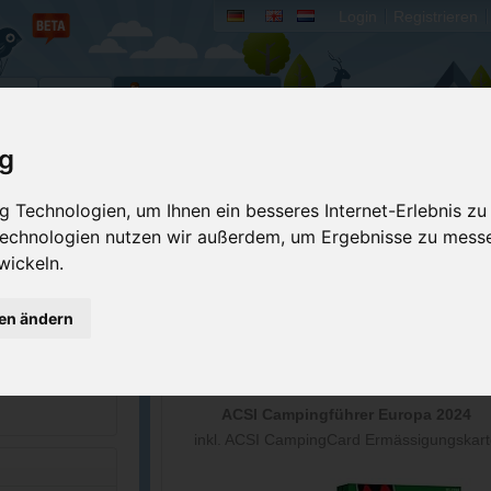
Login
Registrieren
rum
Bücher
Mein Camperado
ig
Ich will...
 Technologien, um Ihnen ein besseres Internet-Erlebnis zu
 Technologien nutzen wir außerdem, um Ergebnisse zu mess
Druckansicht
Fehler melden
wickeln.
Kontakt aufnehmen
Bewerten
Reservierungsanfrage
Eigene Bilder einst
gen ändern
8-2800
Merken
GPS-Koordinaten
wildbillscamps.com
ACSI Campingführer Europa 2024
inkl. ACSI CampingCard Ermässigungskart