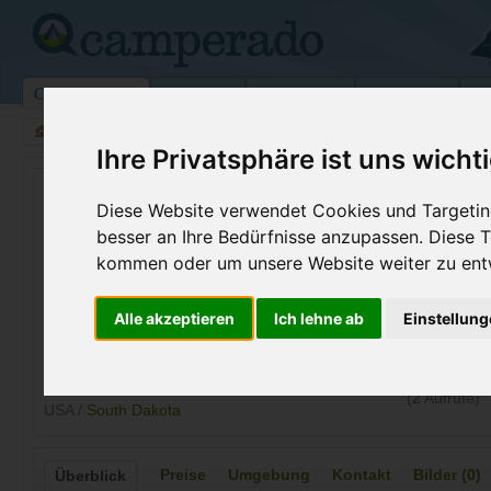
Campingplätze
Stellplätze
Kartensuche
Vermietung
Fo
>
USA
>
Tennessee
>
Lawrence
>
Deadwood
Ihre Privatsphäre ist uns wicht
Wild Bills Campground
Diese Website verwendet Cookies und Targeting
Deadwood - USA (South Dakota)
besser an Ihre Bedürfnisse anzupassen. Diese
kommen oder um unsere Website weiter zu ent
Kontaktdaten:
Wild Bills Campground
Alle akzeptieren
Ich lehne ab
Einstellun
Telefon:
+1 (605)57
21372 Us HWY 385
Internet:
http://www.
57732 Deadwood
(2 Aufrufe)
USA /
South Dakota
Preise
Umgebung
Kontakt
Bilder (0)
Überblick