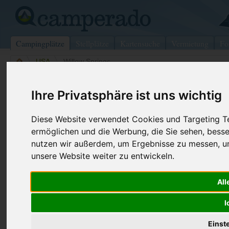
Campingplätze
Stellplätze
Kartensuche
Vermietung
Fo
>
USA
>
Willow Springs
Willow Springs Motel
Ihre Privatsphäre ist uns wichtig
Willow Springs - USA
Diese Website verwendet Cookies und Targeting Tec
ermöglichen und die Werbung, die Sie sehen, besse
Kontaktdaten:
Telefon:
+1 (760)93
nutzen wir außerdem, um Ergebnisse zu messen, 
Willow Springs Motel
Internet:
https://www.
unsere Website weiter zu entwickeln.
(5 Aufrufe)
Box 1040
93517 Willow Springs
All
USA
I
Preise
Umgebung
Kontakt
Bilder (0)
Überblick
Einst