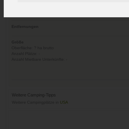
Kommentare (0)
Aufrufe (Letzte 30 Tage):
36
Entfernungen
Größe
Oberfläche: ? ha brutto
Anzahl Plätze: -
Anzahl Mietbare Unterkünfte: -
Weitere Camping-Tipps
Weitere Campingplätze in
USA