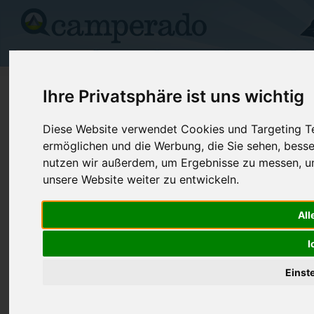
Campingplätze
Stellplätze
Kartensuche
Vermietung
Fo
>
USA
>
Oregon
>
Klamath
>
Klamath Falls
Ihre Privatsphäre ist uns wichtig
Winema/Fourmile Lake
Diese Website verwendet Cookies und Targeting Tec
ermöglichen und die Werbung, die Sie sehen, besse
Klamath Falls - USA (Oregon)
nutzen wir außerdem, um Ergebnisse zu messen, 
unsere Website weiter zu entwickeln.
Kontaktdaten:
Winema/Fourmile Lake
All
Telefon:
+1 (541)88
Klamath Ranger Dist 1936 California
I
Ave
97601 Klamath Falls
Einst
USA /
Oregon