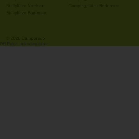
Stellplätze Nordsee
Campingplätze Bodensee
Stellplätze Bodensee
© 2026 Camperado
DB Error: unknown error