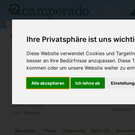
Campingplätze
Stellplätze
Kartensuche
Vermietung
Fo
>
USA
>
Wyoming
>
Park
>
Livingston
Ihre Privatsphäre ist uns wicht
Yellowstones Edge Rv Park
Diese Website verwendet Cookies und Targeting
besser an Ihre Bedürfnisse anzupassen. Diese
Livingston - USA (Montana)
kommen oder um unsere Website weiter zu ent
Kontaktdaten:
Alle akzeptieren
Ich lehne ab
Einstellun
Yellowstones Edge Rv Park
Telefon:
+1 (800)86
3502 HWY 89S
Internet:
https://yell
59047 Livingston
(4 Aufrufe)
USA /
Montana
Preise
Umgebung
Bilder (0)
Kommenta
Überblick