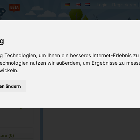
Login
Registrieren
rum
Bücher
Mein Camperado
ig
Ich will...
 Technologien, um Ihnen ein besseres Internet-Erlebnis zu
 Technologien nutzen wir außerdem, um Ergebnisse zu mess
Druckansicht
Fehler melden
wickeln.
Merken
Bewerten
gen ändern
Eigene Bilder einst
5-7322
GPS-Koordinaten
owstonesedgervp...
re (0)