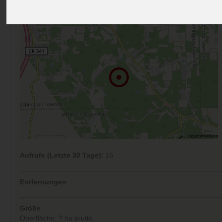
Kommentare (0)
Aufrufe (Letzte 30 Tage):
15
Entfernungen
Größe
Oberfläche: ? ha brutto