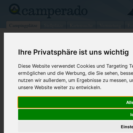
Campingplätze
Stellplätze
Kartensuche
Vermietung
Fo
>
USA
>
Wisconsin
>
Richland
>
Bellville
Ihre Privatsphäre ist uns wichtig
Yogi Bears Jellystone Park Mansfiel
Bellville - USA (Ohio)
Diese Website verwendet Cookies und Targeting Tec
ermöglichen und die Werbung, die Sie sehen, besse
Kontaktdaten:
nutzen wir außerdem, um Ergebnisse zu messen, 
Yogi Bears Jellystone Park Mansfield
unsere Website weiter zu entwickeln.
Telefon:
+1 (419)88
6500 Black Rd
Internet:
https://www.
All
44813 Bellville
(19 Aufrufe)
USA /
Ohio
I
Einst
Preise
Umgebung
Kontakt
Bilder (0)
Überblick