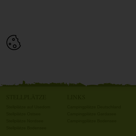
STELLPLÄTZE
LINKS
Stellplätze auf Usedom
Campingplätze Deutschland
Stellplätze Ostsee
Campingplätze Gardasee
Stellplätze Nordsee
Campingplätze Bodensee
Stellplätze Bodensee