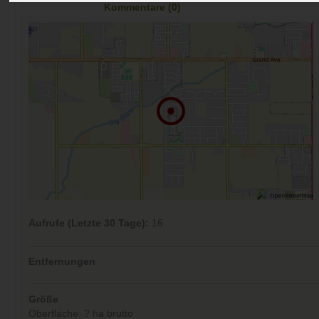
Kommentare (0)
Aufrufe (Letzte 30 Tage):
16
Entfernungen
Größe
Oberfläche: ? ha brutto