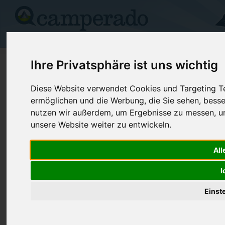
Campingplätze
Stellplätze
Kartensuche
Vermietung
Fo
>
USA
>
Montana
>
Yellowstone
>
Billings
Ihre Privatsphäre ist uns wichtig
Zoomontana
Diese Website verwendet Cookies und Targeting Tec
ermöglichen und die Werbung, die Sie sehen, besse
Billings - USA (Montana)
nutzen wir außerdem, um Ergebnisse zu messen, 
unsere Website weiter zu entwickeln.
Kontaktdaten:
Zoomontana
All
Telefon:
+1 (406)65
2100 S Shiloh Rd
I
Internet:
https://www
59106 Billings
(1 Aufrufe)
USA /
Montana
Einst
Preise
Umgebung
Kontakt
Bilder (0)
Überblick