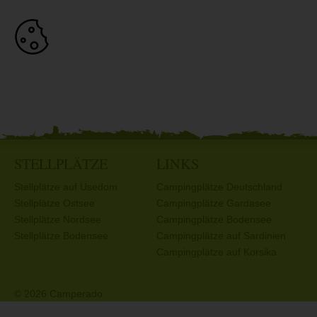
STELLPLÄTZE
LINKS
Stellplätze auf Usedom
Campingplätze Deutschland
Stellplätze Ostsee
Campingplätze Gardasee
Stellplätze Nordsee
Campingplätze Bodensee
Stellplätze Bodensee
Campingplätze auf Sardinien
Campingplätze auf Korsika
© 2026 Camperado