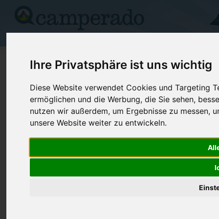
Campingplätze
Stellplätze
Kartensuche
Vermietung
Fo
>
Campingplätze
>
Australien
>
Victoria (466)
Ihre Privatsphäre ist uns wichtig
Camping in Victoria
Diese Website verwendet Cookies und Targeting Tec
ermöglichen und die Werbung, die Sie sehen, besse
Informationen, Kontaktdaten, Bilder sowie Bewertungen zu den 4
Victoria (Australien).
nutzen wir außerdem, um Ergebnisse zu messen, 
unsere Website weiter zu entwickeln.
Port Fairy BIG4 Anchorage Holiday 
3284-Port Fairy / Victoria / Australien
All
Situated within easy walking distance to th
Port Fairy, Anchorage Holiday Park has s
I
park offers a large range of recreation and 
Plätze: 0
Geöffnet: 01.01 - 01.01
Einst
(0)
(0)
Warragul Gardens Caravan & Cabin