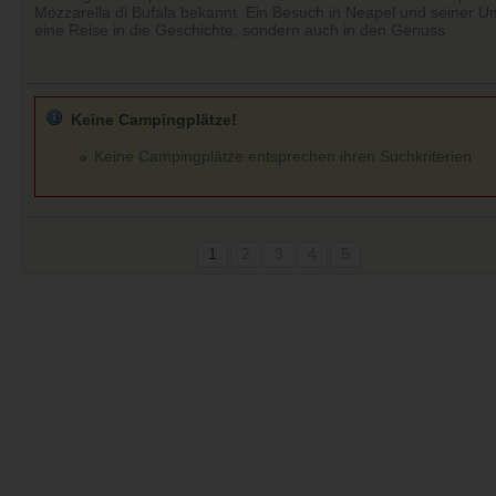
Mozzarella di Bufala bekannt. Ein Besuch in Neapel und seiner U
eine Reise in die Geschichte, sondern auch in den Genuss
Keine Campingplätze!
Keine Campingplätze entsprechen ihren Suchkriterien
1
2
3
4
5