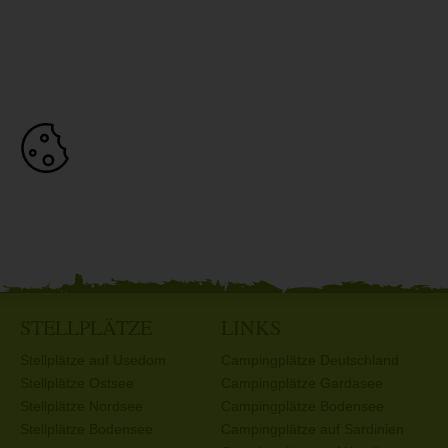
STELLPLÄTZE
LINKS
Stellplätze auf Usedom
Campingplätze Deutschland
Stellplätze Ostsee
Campingplätze Gardasee
Stellplätze Nordsee
Campingplätze Bodensee
Stellplätze Bodensee
Campingplätze auf Sardinien