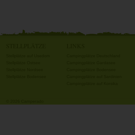
STELLPLÄTZE
LINKS
Stellplätze auf Usedom
Campingplätze Deutschland
Stellplätze Ostsee
Campingplätze Gardasee
Stellplätze Nordsee
Campingplätze Bodensee
Stellplätze Bodensee
Campingplätze auf Sardinien
Campingplätze auf Korsika
© 2026 Camperado