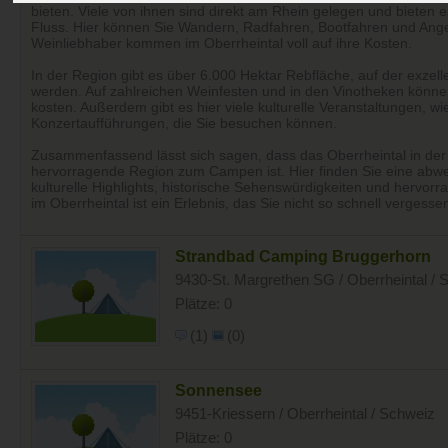
bieten. Viele von ihnen sind direkt am Rhein gelegen und bieten e
Fluss. Hier können Sie Wandern, Radfahren, Bootfahren und Ange
Weinliebhaber kommen im Oberrheintal voll auf ihre Kosten.
In der Region gibt es über 6.000 Hektar Rebfläche, auf der exze
werden. Auf zahlreichen Weinfesten und in den Vinotheken können
kosten. Außerdem gibt es hier viele kulturelle Veranstaltungen, w
Konzertaufführungen, die Sie besuchen können.
Zusammenfassend lässt sich sagen, dass das Oberrheintal in der
hervorragende Region zum Campen ist. Hier finden Sie eine abwe
kulturelle Highlights, historische Sehenswürdigkeiten und hervorr
im Oberrheintal ist ein Erlebnis, das Sie nicht so schnell vergess
Strandbad Camping Bruggerhorn
9430-St. Margrethen SG / Oberrheintal / 
Plätze: 0
(1)
(0)
Sonnensee
9451-Kriessern / Oberrheintal / Schweiz
Plätze: 0