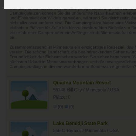
Camping in Minnesota ist eine einzigartige Erfahrung. Mit seinen 
Campingplätzen können Sie die unberührte Natur hautnah erlebe
und Einsamkeit der Wildnis genießen, während Sie gleichzeitig die
nicht allzu weit entfernt sind. Die Campingplätze bieten eine Viel
einfachen Plätzen für Zelte bis hin zu komfortablen Stellplätzen f
ein erfahrener Camper oder ein Anfänger sind, Minnesota hat den
Sie.
Zusammenfassend ist Minnesota ein einzigartiges Reiseziel, das 
vereint. Die schöne Landschaft, die beeindruckenden Sehenswürd
Freundlichkeit der Einheimischen werden Sie sicher begeistern. W
nächsten Urlaub in Minnesota verbringen und die unvergesslichen
Campingausflugs in diesem wunderbaren Bundesstaat genießen
Quadna Mountain Resort
55748-Hill City / Minnesota / USA
Plätze: 0
(0)
(0)
Lake Bemidji State Park
56601-Bemidji / Minnesota / USA