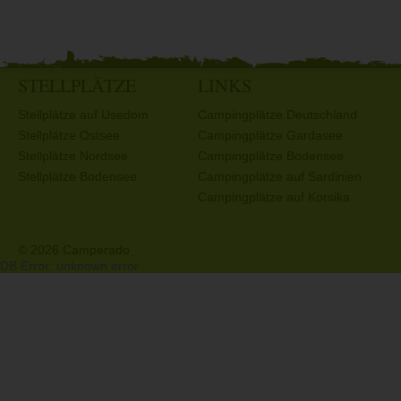
STELLPLÄTZE
LINKS
Stellplätze auf Usedom
Campingplätze Deutschland
Stellplätze Ostsee
Campingplätze Gardasee
Stellplätze Nordsee
Campingplätze Bodensee
Stellplätze Bodensee
Campingplätze auf Sardinien
Campingplätze auf Korsika
© 2026 Camperado
DB Error: unknown error