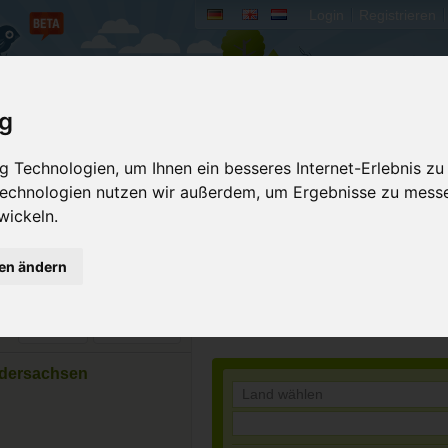
Login
Registrieren
rum
Bücher
Mein Camperado
ig
 Technologien, um Ihnen ein besseres Internet-Erlebnis zu
rsachsen
 Technologien nutzen wir außerdem, um Ergebnisse zu mess
wickeln.
indet sich ein Hotel,das
 am Wasser und unser
ristalltherme Seelze,
gen ändern
..
Merken
Detailseite
edersachsen