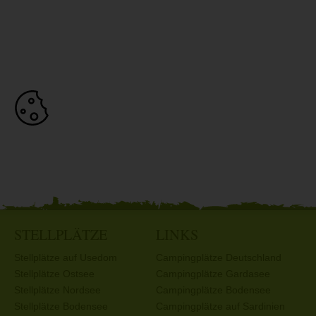
STELLPLÄTZE
LINKS
Stellplätze auf Usedom
Campingplätze Deutschland
Stellplätze Ostsee
Campingplätze Gardasee
Stellplätze Nordsee
Campingplätze Bodensee
Stellplätze Bodensee
Campingplätze auf Sardinien