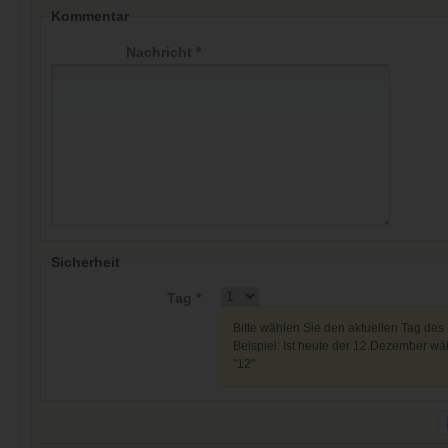
Kommentar
Nachricht *
Sicherheit
Tag *
Bitte wählen Sie den aktuellen Tag des
Beispiel: Ist heute der 12.Dezember wäh
"12"