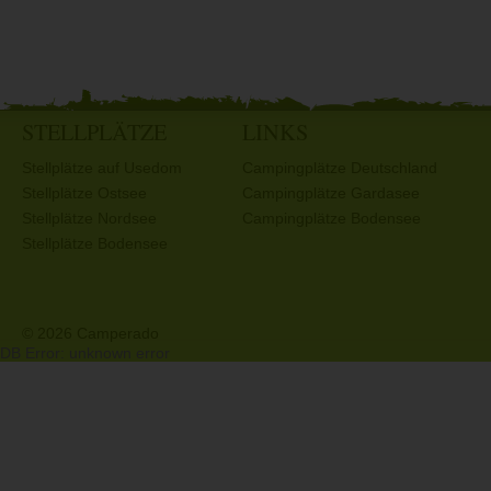
STELLPLÄTZE
LINKS
Stellplätze auf Usedom
Campingplätze Deutschland
Stellplätze Ostsee
Campingplätze Gardasee
Stellplätze Nordsee
Campingplätze Bodensee
Stellplätze Bodensee
© 2026 Camperado
DB Error: unknown error