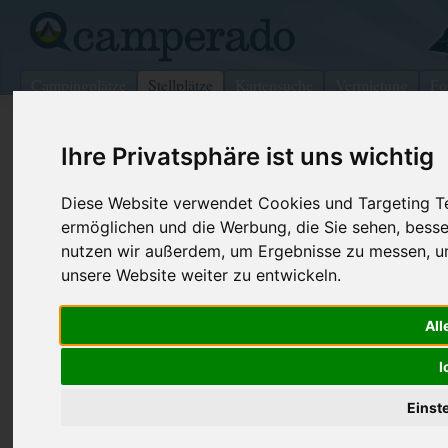
Campingplätze
Stellplätze
Kartensuche
Vermietung
Fo
>
Deutschland
>
Niedersachsen
>
Hannover
Ihre Privatsphäre ist uns wichtig
Wohnmobilstellplatz in Hannover
Diese Website verwendet Cookies und Targeting Tec
Deutschland (Niedersachsen)
ermöglichen und die Werbung, die Sie sehen, besse
nutzen wir außerdem, um Ergebnisse zu messen, 
Kontaktdaten:
unsere Website weiter zu entwickeln.
P Altwarmbüchener See I <8m
Moorwaldweg
All
30159
Hannover
Niedersachsen
-
Deutschland
I
Den obenstehenden QR-Code können Sie direkt mit ihrem
Einst
Smartphone scannen, dieser enthält die Geokoordinaten
und navigiert Sie direkt zu dem Stellplatz in Hannover.