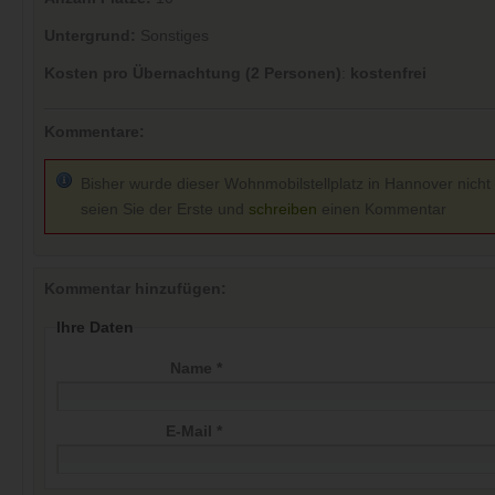
Untergrund:
Sonstiges
Kosten pro Übernachtung (2 Personen)
:
kostenfrei
Kommentare:
Bisher wurde dieser Wohnmobilstellplatz in Hannover nicht
seien Sie der Erste und
schreiben
einen Kommentar
Kommentar hinzufügen:
Ihre Daten
Name *
E-Mail *