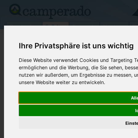
Campingplätze
Stellplätze
Kartensuche
Vermietung
Fo
>
Frankreich
>
Normandie
>
Gacé
Ihre Privatsphäre ist uns wichtig
Wohnmobilstellplatz in Gacé
Diese Website verwendet Cookies und Targeting Tec
Frankreich (Normandie)
ermöglichen und die Werbung, die Sie sehen, besse
nutzen wir außerdem, um Ergebnisse zu messen, 
unsere Website weiter zu entwickeln.
Kontaktdaten:
É P N138
Parkplatz N138
All
61230 Gacé
I
Normandie
-
Frankreich
Den obenstehenden QR-Code können Sie direkt mit ihrem
Einst
Smartphone scannen, dieser enthält die Geokoordinaten
und navigiert Sie direkt zu dem Stellplatz in Gacé.