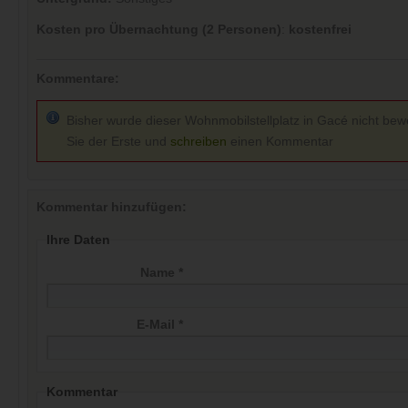
Kosten pro Übernachtung (2 Personen)
:
kostenfrei
Kommentare:
Bisher wurde dieser Wohnmobilstellplatz in Gacé nicht bewe
Sie der Erste und
schreiben
einen Kommentar
Kommentar hinzufügen:
Ihre Daten
Name *
E-Mail *
Kommentar