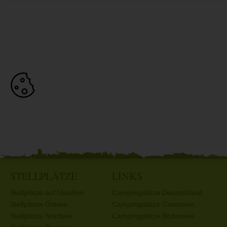
STELLPLÄTZE
LINKS
Stellplätze auf Usedom
Campingplätze Deutschland
Stellplätze Ostsee
Campingplätze Gardasee
Stellplätze Nordsee
Campingplätze Bodensee