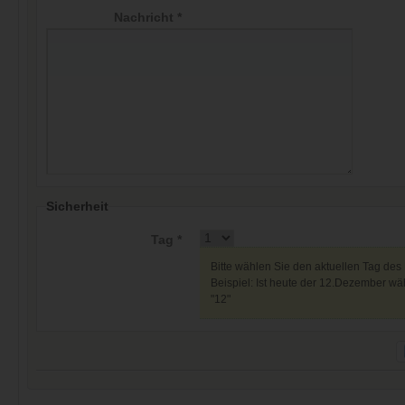
Nachricht *
Sicherheit
Tag *
Bitte wählen Sie den aktuellen Tag des
Beispiel: Ist heute der 12.Dezember wäh
"12"