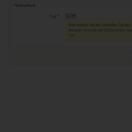
Sicherheit
Tag *
Bitte wählen Sie den aktuellen Tag des
Beispiel: Ist heute der 12.Dezember wäh
"12"