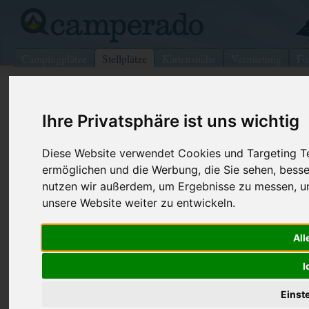
Campingplätze
Stellplätze
Kartensuche
Vermietung
Fo
>
Deutschland
>
Schleswig-Holstein
>
Seestermühe
Ihre Privatsphäre ist uns wichtig
Wohnmobilstellplatz in Seestermüh
Deutschland (Schleswig-Holstein)
Diese Website verwendet Cookies und Targeting Tec
ermöglichen und die Werbung, die Sie sehen, besse
nutzen wir außerdem, um Ergebnisse zu messen, 
Kontaktdaten:
Telefon:
04125 290
unsere Website weiter zu entwickeln.
Gemeinde Seestermühe
Internet:
http://www.
Achtern Diek
25371 Seestermühe
All
Schleswig-Holstein
-
Deutschland
I
Den obenstehenden QR-Code können Sie direkt mit ihrem
Smartphone scannen, dieser enthält die Geokoordinaten
Einst
und navigiert Sie direkt zu dem Stellplatz in Seestermühe.