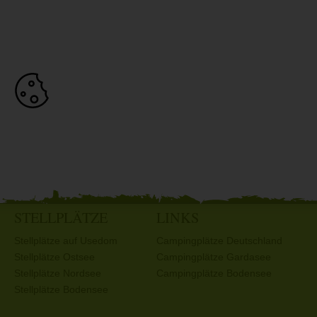
STELLPLÄTZE
LINKS
Stellplätze auf Usedom
Campingplätze Deutschland
Stellplätze Ostsee
Campingplätze Gardasee
Stellplätze Nordsee
Campingplätze Bodensee
Stellplätze Bodensee