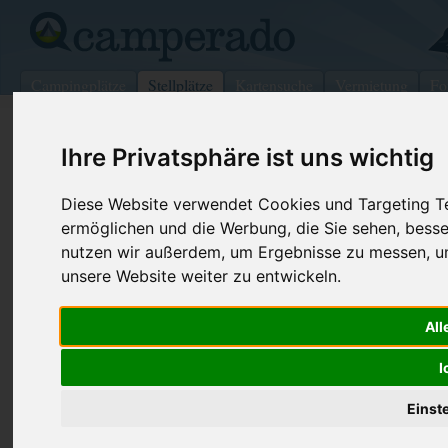
Campingplätze
Stellplätze
Kartensuche
Vermietung
Fo
>
Frankreich
>
Guilliers
Ihre Privatsphäre ist uns wichtig
Wohnmobilstellplatz in Guilliers
Diese Website verwendet Cookies und Targeting Tec
Frankreich
ermöglichen und die Werbung, die Sie sehen, besse
nutzen wir außerdem, um Ergebnisse zu messen, 
Kontaktdaten:
unsere Website weiter zu entwickeln.
Telefon:
+33297744
Aire Municipale
Aire Municipale
All
Rue du Stade
56490 Guilliers
I
-
Frankreich
Einst
Den obenstehenden QR-Code können Sie direkt mit ihrem
Smartphone scannen, dieser enthält die Geokoordinaten