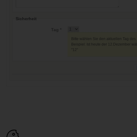
Sicherheit
Tag *
Bitte wählen Sie den aktuellen Tag des
Beispiel: Ist heute der 12.Dezember wäh
"12"