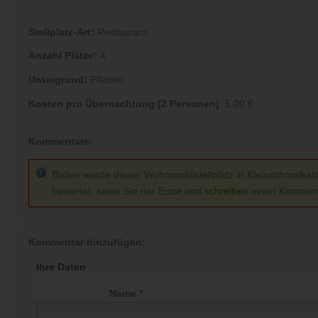
Stellplatz-Art:
Restaurant
Anzahl Plätze:
4
Untergrund:
Pflaster
Kosten pro Übernachtung (2 Personen)
: 5.00 €
Kommentare:
Bisher wurde dieser Wohnmobilstellplatz in Kleinschmalkal
bewertet, seien Sie der Erste und
schreiben
einen Kommen
Kommentar hinzufügen:
Ihre Daten
Name *