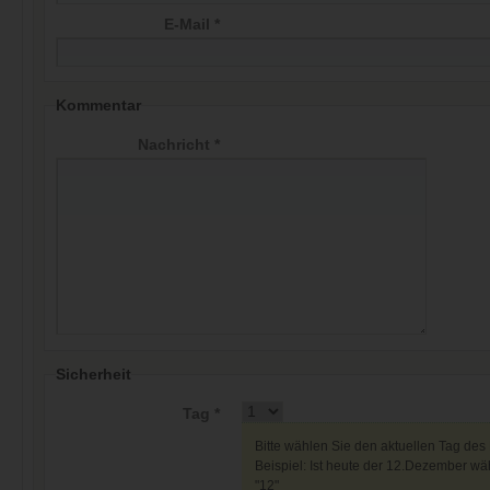
E-Mail *
Kommentar
Nachricht *
Sicherheit
Tag *
Bitte wählen Sie den aktuellen Tag des
Beispiel: Ist heute der 12.Dezember wäh
"12"