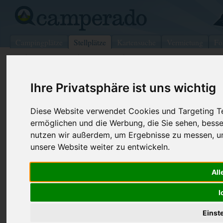
Campingplätze
Stellplätze
Kartensuche
Vermietung
Fo
>
Deutschland
>
Thüringen
>
Kleinschmalkalden
Ihre Privatsphäre ist uns wichtig
Wohnmobilstellplatz in
Kleinschmalkalden
Diese Website verwendet Cookies und Targeting Tec
ermöglichen und die Werbung, die Sie sehen, besse
Deutschland (Thüringen)
nutzen wir außerdem, um Ergebnisse zu messen, 
unsere Website weiter zu entwickeln.
Kontaktdaten:
Telefon:
+49368421
Cafe Aschenbach
All
Cafe Aschenbach
Friedrichrodaerstrasse 22
I
98593 Kleinschmalkalden
Thüringen
-
Deutschland
Einst