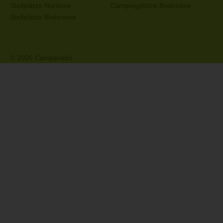
Stellplätze Nordsee
Campingplätze Bodensee
Stellplätze Bodensee
© 2026 Camperado