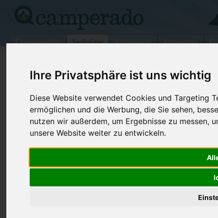
Campingplätze
Stellplätze
Kartensuche
Vermietung
Fo
>
Frankreich
>
Xirocourt
Ihre Privatsphäre ist uns wichtig
Wohnmobilstellplatz in Xirocourt
Diese Website verwendet Cookies und Targeting Tec
Frankreich
ermöglichen und die Werbung, die Sie sehen, besse
nutzen wir außerdem, um Ergebnisse zu messen, 
Kontaktdaten:
unsere Website weiter zu entwickeln.
Camping de Jonce Route de Vaudeville
Camping De Jonce Route De
All
Vaudeville
54740 Xirocourt
I
-
Frankreich
Einst
Den obenstehenden QR-Code können Sie direkt mit ihrem
Smartphone scannen, dieser enthält die Geokoordinaten