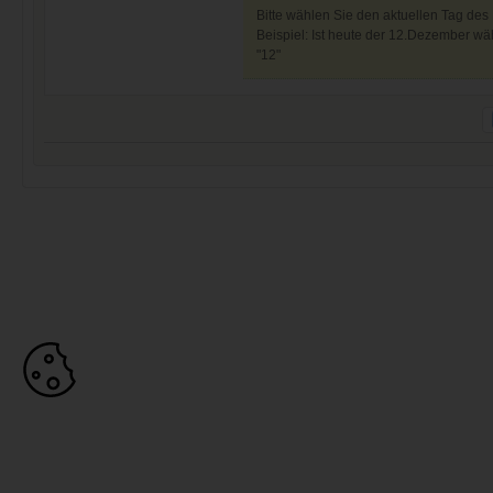
Bitte wählen Sie den aktuellen Tag des
Beispiel: Ist heute der 12.Dezember wäh
"12"