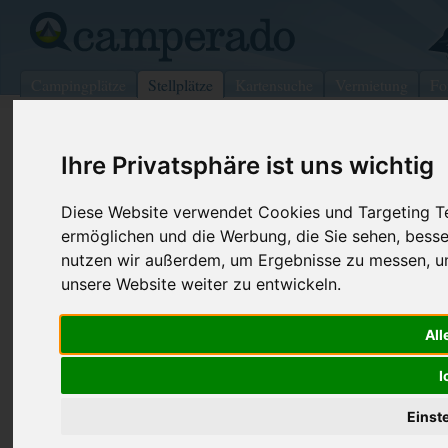
Campingplätze
Stellplätze
Kartensuche
Vermietung
Fo
>
Deutschland
>
Hamburg
>
Hamburg
Ihre Privatsphäre ist uns wichtig
Wohnmobilstellplatz in Hamburg
Deutschland (Hamburg)
Diese Website verwendet Cookies und Targeting Tec
ermöglichen und die Werbung, die Sie sehen, besse
nutzen wir außerdem, um Ergebnisse zu messen, 
Kontaktdaten:
unsere Website weiter zu entwickeln.
21129
Hamburg
Hamburg
-
Deutschland
All
Den obenstehenden QR-Code können Sie direkt mit ihrem
Smartphone scannen, dieser enthält die Geokoordinaten
I
und navigiert Sie direkt zu dem Stellplatz in Hamburg.
Einst