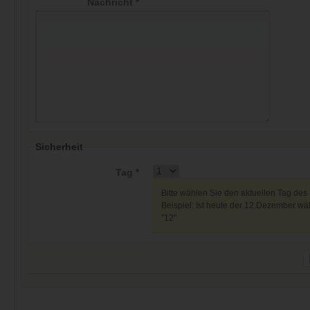
Nachricht *
Sicherheit
Tag *
Bitte wählen Sie den aktuellen Tag des
Beispiel: Ist heute der 12.Dezember wäh
"12"