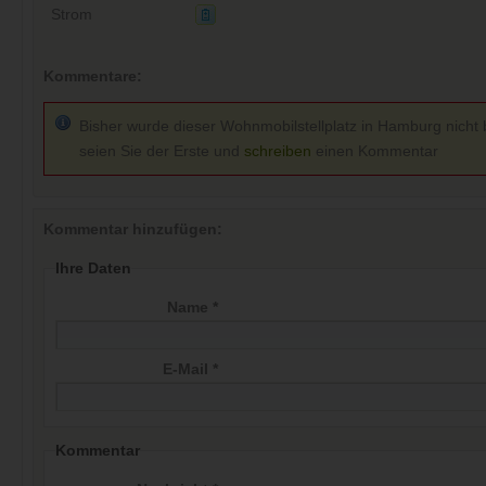
Strom
Kommentare:
Bisher wurde dieser Wohnmobilstellplatz in Hamburg nicht 
seien Sie der Erste und
schreiben
einen Kommentar
Kommentar hinzufügen:
Ihre Daten
Name *
E-Mail *
Kommentar