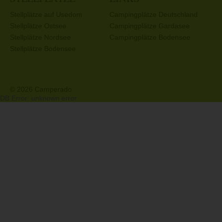
Stellplätze auf Usedom
Campingplätze Deutschland
Stellplätze Ostsee
Campingplätze Gardasee
Stellplätze Nordsee
Campingplätze Bodensee
Stellplätze Bodensee
© 2026 Camperado
DB Error: unknown error