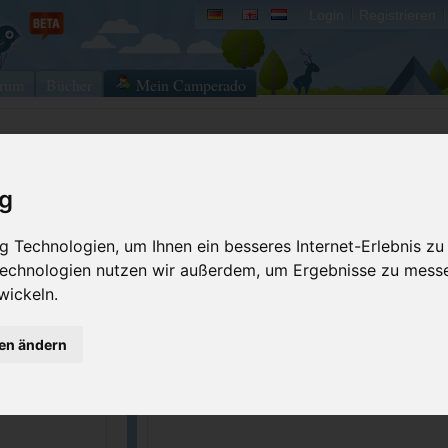
Login
Registrieren
rum
Bücher
Mein Camperado
Ich will...
ig
Stellplatz merken
Fehler melden
 Technologien, um Ihnen ein besseres Internet-Erlebnis zu
Kommentar schrei
 Technologien nutzen wir außerdem, um Ergebnisse zu mess
GPS-Koordinaten
wickeln.
gen ändern