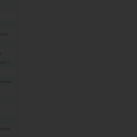
asse
s
sel >
trasse
mbad...