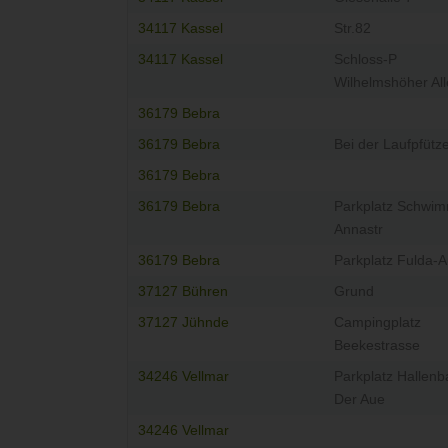
34117 Kassel
Str.82
34117 Kassel
Schloss-P
Wilhelmshöher Al
36179 Bebra
36179 Bebra
Bei der Laufpfütz
36179 Bebra
36179 Bebra
Parkplatz Schwi
Annastr
36179 Bebra
Parkplatz Fulda-
37127 Bühren
Grund
37127 Jühnde
Campingplatz
Beekestrasse
34246 Vellmar
Parkplatz Hallenb
Der Aue
34246 Vellmar