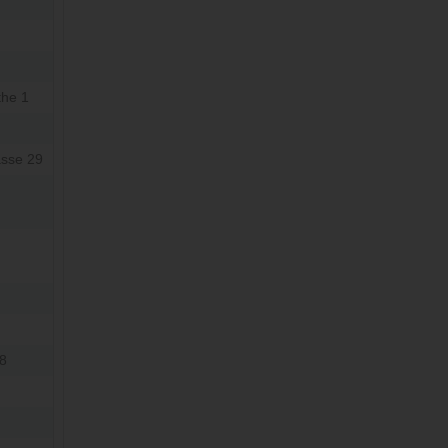
the 1
asse 29
.8