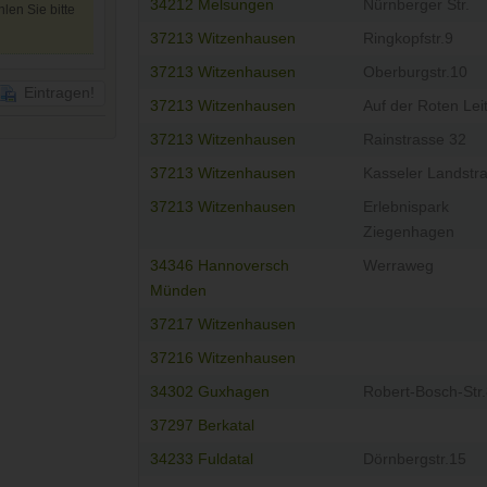
34212 Melsungen
Nürnberger Str.
len Sie bitte
37213 Witzenhausen
Ringkopfstr.9
37213 Witzenhausen
Oberburgstr.10
Eintragen!
37213 Witzenhausen
Auf der Roten Lei
37213 Witzenhausen
Rainstrasse 32
37213 Witzenhausen
Kasseler Landstr
37213 Witzenhausen
Erlebnispark
Ziegenhagen
34346 Hannoversch
Werraweg
Münden
37217 Witzenhausen
37216 Witzenhausen
34302 Guxhagen
Robert-Bosch-Str
37297 Berkatal
34233 Fuldatal
Dörnbergstr.15