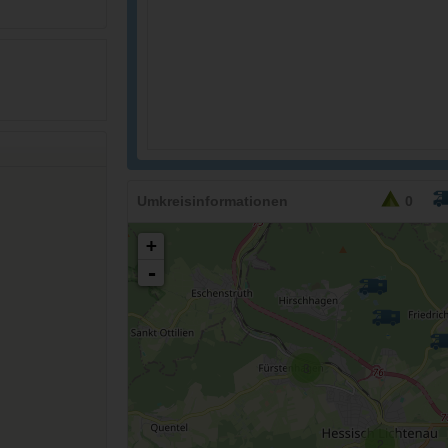
Umkreisinformationen
0
+
-
3
2