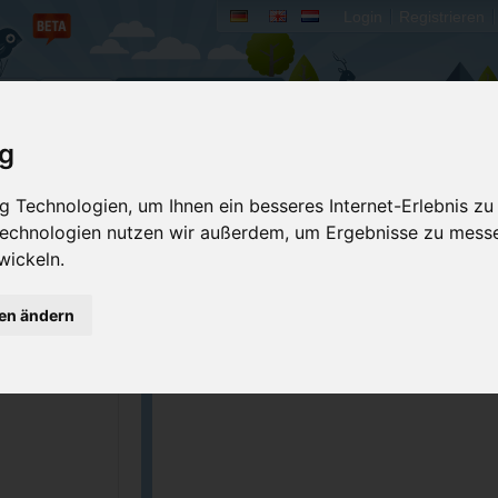
Login
Registrieren
rum
Bücher
Mein Camperado
ig
Ich will...
 Technologien, um Ihnen ein besseres Internet-Erlebnis zu
 Technologien nutzen wir außerdem, um Ergebnisse zu mess
Stellplatz merken
Fehler melden
wickeln.
Kommentar schrei
GPS-Koordinaten
gen ändern