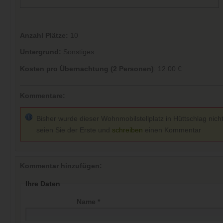
Anzahl Plätze:
10
Untergrund:
Sonstiges
Kosten pro Übernachtung (2 Personen)
: 12.00 €
Kommentare:
Bisher wurde dieser Wohnmobilstellplatz in Hüttschlag nich
seien Sie der Erste und
schreiben
einen Kommentar
Kommentar hinzufügen:
Ihre Daten
Name *