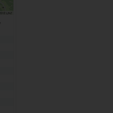
 2012 LINZ
2
z