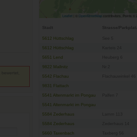
Leaflet
| ©
OpenStreetMap
contributors, Points ©
Stadt
Strasse/Parkplat
5612 Hüttschlag
See 5
5612 Hüttschlag
Karteis 24
5651 Lend
Heuberg 6
9822 Mallnitz
Nr.2
t bewertet,
5542 Flachau
Flachauwinkel 46
9831 Flattach
5541 Altenmarkt im Pongau
Palfen 7
5541 Altenmarkt im Pongau
5584 Zederhaus
Lamm 113
5584 Zederhaus
Zederhaus 14
5660 Taxenbach
Taxberg 56