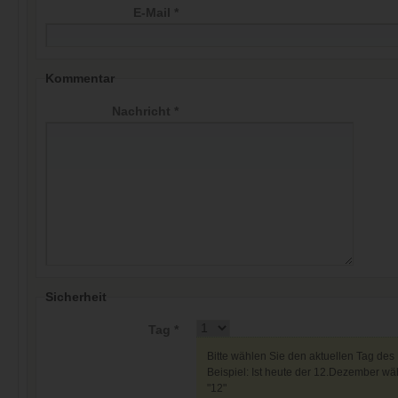
E-Mail *
Kommentar
Nachricht *
Sicherheit
Tag *
Bitte wählen Sie den aktuellen Tag des
Beispiel: Ist heute der 12.Dezember wäh
"12"