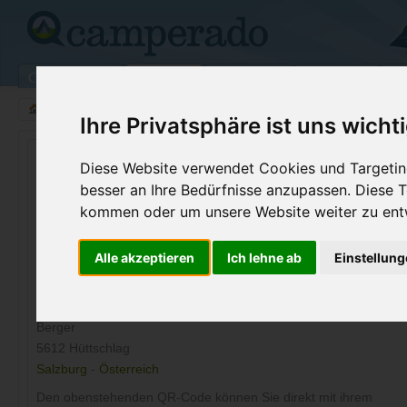
Campingplätze
Stellplätze
Kartensuche
Vermietung
Fo
>
Österreich
>
Salzburg
>
Hüttschlag
Ihre Privatsphäre ist uns wicht
Wohnmobilstellplatz in Hüttschlag
Diese Website verwendet Cookies und Targeting
besser an Ihre Bedürfnisse anzupassen. Diese
Österreich (Salzburg)
kommen oder um unsere Website weiter zu ent
Kontaktdaten:
Alle akzeptieren
Ich lehne ab
Einstellun
Karteis Womo-Camp am Bauernhof
Berger
Karteis Womo-Camp Am Bauernhof
Berger
5612 Hüttschlag
Salzburg
-
Österreich
Den obenstehenden QR-Code können Sie direkt mit ihrem