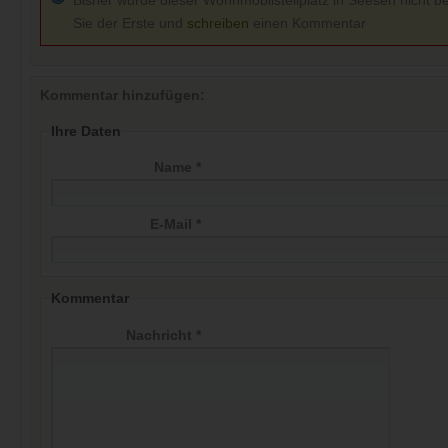
Bisher wurde dieser Wohnmobilstellplatz in Seesen nicht be
Sie der Erste und
schreiben
einen Kommentar
Kommentar hinzufügen:
Ihre Daten
Name *
E-Mail *
Kommentar
Nachricht *