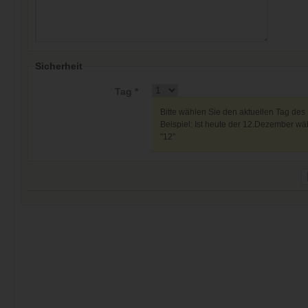
Sicherheit
Tag *
Bitte wählen Sie den aktuellen Tag des
Beispiel: Ist heute der 12.Dezember wäh
"12"