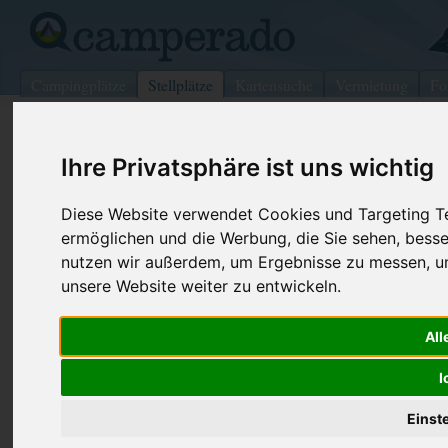
Campingplätze
Stellplätze
Kartensuche
Vermietung
Fo
>
Deutschland
>
Niedersachsen
>
Seesen
Ihre Privatsphäre ist uns wichtig
Wohnmobilstellplatz in Seesen
Deutschland (Niedersachsen)
Diese Website verwendet Cookies und Targeting Tec
ermöglichen und die Werbung, die Sie sehen, besse
nutzen wir außerdem, um Ergebnisse zu messen, 
Kontaktdaten:
Telefon:
05381 / 74
unsere Website weiter zu entwickeln.
Tennishalle Seesen
Internet:
http://www.w
Lautenthaler Str. 70 B
seesen.de/
All
38723
Seesen
Niedersachsen
-
Deutschland
I
Den obenstehenden QR-Code können Sie direkt mit ihrem
Smartphone scannen, dieser enthält die Geokoordinaten
Einst
und navigiert Sie direkt zu dem Stellplatz in Seesen.