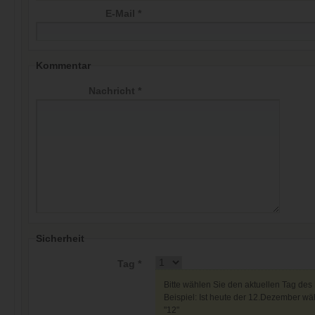
E-Mail *
Kommentar
Nachricht *
Sicherheit
Tag *
Bitte wählen Sie den aktuellen Tag des
Beispiel: Ist heute der 12.Dezember wäh
"12"