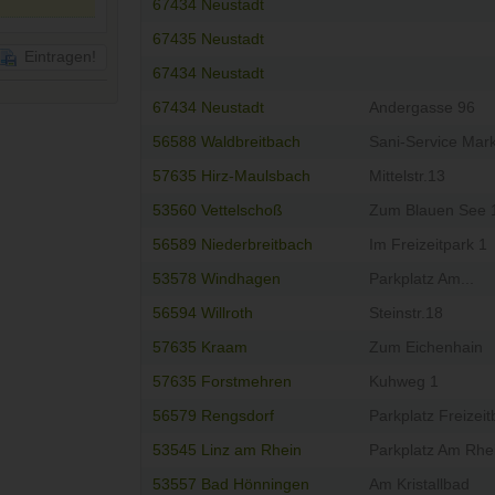
67434 Neustadt
67435 Neustadt
Eintragen!
67434 Neustadt
67434 Neustadt
Andergasse 96
56588 Waldbreitbach
Sani-Service Mark
57635 Hirz-Maulsbach
Mittelstr.13
53560 Vettelschoß
Zum Blauen See 
56589 Niederbreitbach
Im Freizeitpark 1
53578 Windhagen
Parkplatz Am...
56594 Willroth
Steinstr.18
57635 Kraam
Zum Eichenhain
57635 Forstmehren
Kuhweg 1
56579 Rengsdorf
Parkplatz Freizeit
53545 Linz am Rhein
Parkplatz Am Rhe
53557 Bad Hönningen
Am Kristallbad