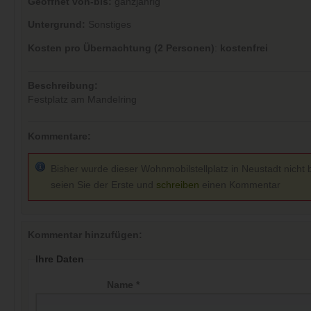
Geöffnet von-bis:
ganzjährig
Untergrund:
Sonstiges
Kosten pro Übernachtung (2 Personen)
:
kostenfrei
Beschreibung:
Festplatz am Mandelring
Kommentare:
Bisher wurde dieser Wohnmobilstellplatz in Neustadt nicht 
seien Sie der Erste und
schreiben
einen Kommentar
Kommentar hinzufügen:
Ihre Daten
Name *