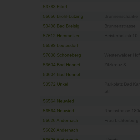
53783 Eitorf
56656 Brohl-Lützing
Brunnenschänke
53498 Bad Breisig
Brunnenstrasse
57612 Hemmelzen
Heisterholzstr.10
56599 Leutesdorf
57638 Schöneberg
Westerwälder Hof
53604 Bad Honnef
Zilzkreuz 3
53604 Bad Honnef
53572 Unkel
Parkplatz Bad K
Str
56564 Neuwied
56564 Neuwied
Rheinstrasse 180
56626 Andernach
Frau Lichtenberg
56626 Andernach
56626 Andernach
Uferstr.