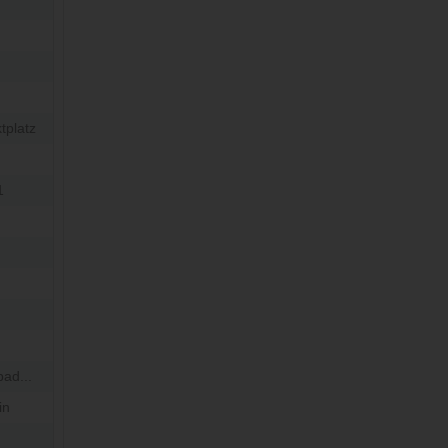
tplatz
1
bad...
in