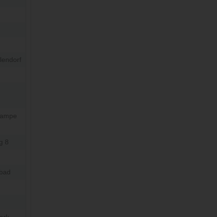
lendorf
rampe
g 8
ibad