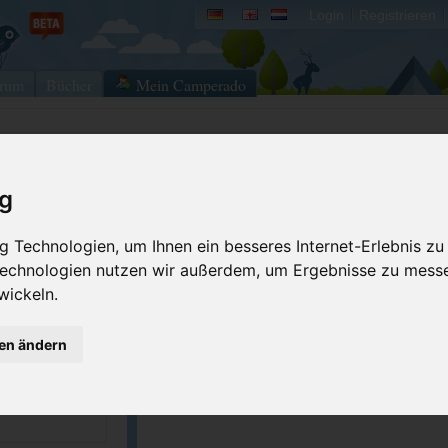
Login
Registrieren
rum
Bücher
Mein Camperado
Ich will...
ig
Stellplatz merken
Fehler melden
 Technologien, um Ihnen ein besseres Internet-Erlebnis zu
Kommentar schrei
 Technologien nutzen wir außerdem, um Ergebnisse zu mess
GPS-Koordinaten
wickeln.
gen ändern
Tip: Reisemobil International. Bordatlas 2
Tausende Wohnmobilstellplätze europawei
topaktuell bestehend aus 2 Büchern.