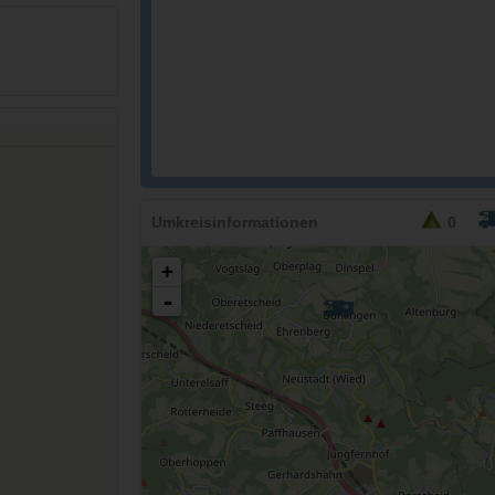
36,90
EURO
Umkreisinformationen
0
+
-