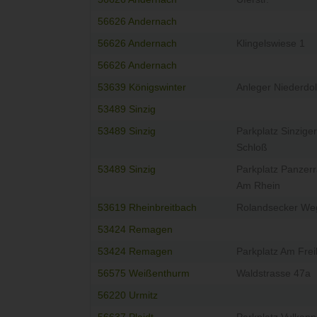
56626 Andernach
56626 Andernach
Klingelswiese 1
56626 Andernach
53639 Königswinter
Anleger Niederdol
53489 Sinzig
53489 Sinzig
Parkplatz Sinziger
Schloß
53489 Sinzig
Parkplatz Panzer
Am Rhein
53619 Rheinbreitbach
Rolandsecker We
53424 Remagen
53424 Remagen
Parkplatz Am Fre
56575 Weißenthurm
Waldstrasse 47a
56220 Urmitz