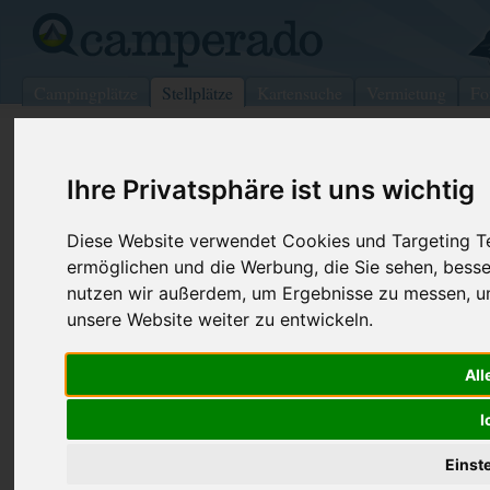
Campingplätze
Stellplätze
Kartensuche
Vermietung
Fo
>
Frankreich
>
Nord-Pas-de-Calais
>
Zuydcoote
Ihre Privatsphäre ist uns wichtig
Wohnmobilstellplatz in Zuydcoote
Frankreich (Nord-Pas-de-Calais)
Diese Website verwendet Cookies und Targeting Tec
ermöglichen und die Werbung, die Sie sehen, besse
nutzen wir außerdem, um Ergebnisse zu messen, 
Kontaktdaten:
unsere Website weiter zu entwickeln.
Nähe von CP
Camping
59123 Zuydcoote
All
Nord-Pas-de-Calais
-
Frankreich
I
Den obenstehenden QR-Code können Sie direkt mit ihrem
Smartphone scannen, dieser enthält die Geokoordinaten
Einst
und navigiert Sie direkt zu dem Stellplatz in Zuydcoote.