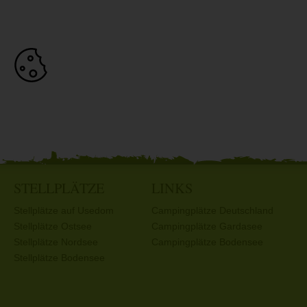
STELLPLÄTZE
LINKS
Stellplätze auf Usedom
Campingplätze Deutschland
Stellplätze Ostsee
Campingplätze Gardasee
Stellplätze Nordsee
Campingplätze Bodensee
Stellplätze Bodensee