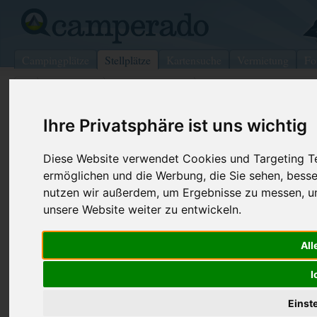
Campingplätze
Stellplätze
Kartensuche
Vermietung
Fo
>
Frankreich
>
Pays de la Loire
>
Concourson-sur-Layon
Wohnmobilstellplatz in Concourson
Ihre Privatsphäre ist uns wichtig
sur-Layon
Diese Website verwendet Cookies und Targeting Tec
ermöglichen und die Werbung, die Sie sehen, besse
Frankreich (Pays de la Loire)
nutzen wir außerdem, um Ergebnisse zu messen, 
unsere Website weiter zu entwickeln.
Kontaktdaten:
P Aire de repos
All
Parkplatz Aire De Repos
49700 Concourson-sur-Layon
I
Pays de la Loire
-
Frankreich
Einst
Den obenstehenden QR-Code können Sie direkt mit ihrem