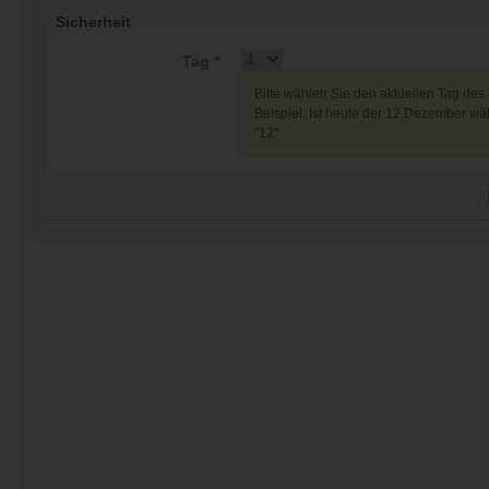
Sicherheit
Tag *
Bitte wählen Sie den aktuellen Tag des
Beispiel: Ist heute der 12.Dezember wäh
"12"