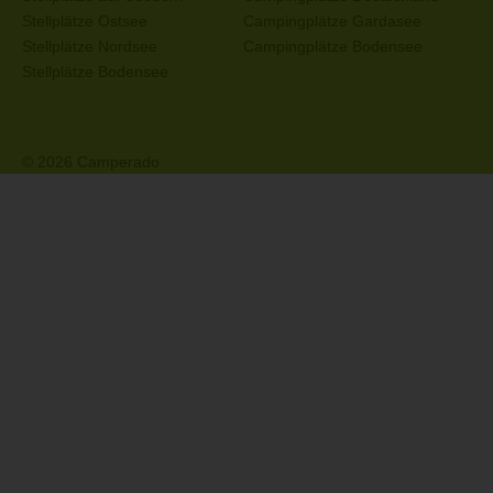
Stellplätze Ostsee
Campingplätze Gardasee
Stellplätze Nordsee
Campingplätze Bodensee
Stellplätze Bodensee
© 2026 Camperado