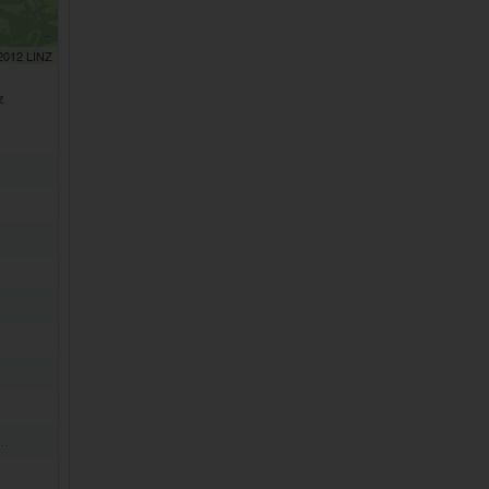
 2012 LINZ
z
..