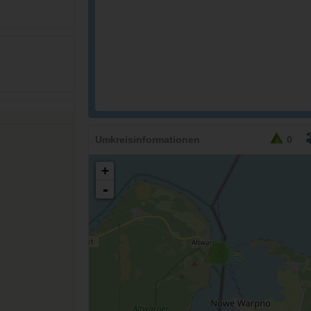
Umkreisinformationen
0
+
-
2