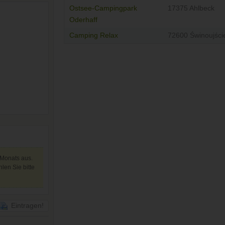
Ostsee-Campingpark
17375 Ahlbeck
Oderhaff
Camping Relax
72600 Świnoujści
 Monats aus.
len Sie bitte
Eintragen!