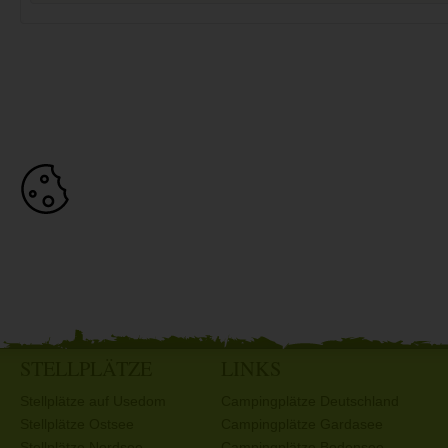
STELLPLÄTZE
LINKS
Stellplätze auf Usedom
Campingplätze Deutschland
Stellplätze Ostsee
Campingplätze Gardasee
Stellplätze Nordsee
Campingplätze Bodensee