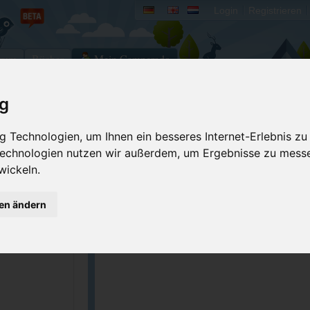
Login
Registrieren
rum
Bücher
Mein Camperado
ig
Ich will...
 Technologien, um Ihnen ein besseres Internet-Erlebnis zu
 Technologien nutzen wir außerdem, um Ergebnisse zu mess
Stellplatz merken
Fehler melden
wickeln.
Kommentar schrei
GPS-Koordinaten
gen ändern