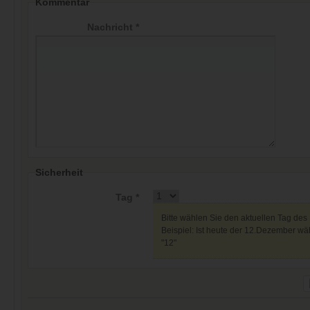
Kommentar
Nachricht *
Sicherheit
Tag *
Bitte wählen Sie den aktuellen Tag des
Beispiel: Ist heute der 12.Dezember wäh
"12"