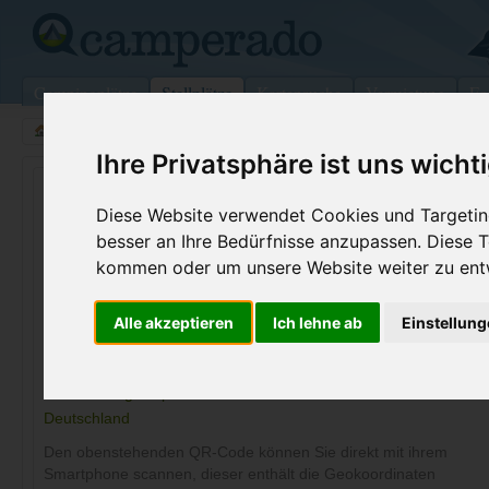
Campingplätze
Stellplätze
Kartensuche
Vermietung
Fo
>
Deutschland
>
Mecklenburg-Vorpommern
>
Altwarp
Ihre Privatsphäre ist uns wicht
Wohnmobilstellplatz in Altwarp
Diese Website verwendet Cookies und Targeting
Deutschland (Mecklenburg-Vorpommern)
besser an Ihre Bedürfnisse anzupassen. Diese
kommen oder um unsere Website weiter zu ent
Kontaktdaten:
P Hafen Seestr
Alle akzeptieren
Ich lehne ab
Einstellun
Parkplatz Hafen Seestr
17375 Altwarp
Mecklenburg-Vorpommern
-
Deutschland
Den obenstehenden QR-Code können Sie direkt mit ihrem
Smartphone scannen, dieser enthält die Geokoordinaten