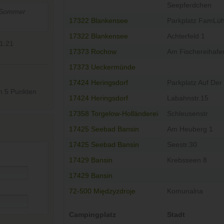
Seepferdchen
m Sommer
17322 Blankensee
Parkplatz FamLü
17322 Blankensee
Achterfeld 1
1:21
17373 Rochow
Am Fischereihafe
17373 Ueckermünde
17424 Heringsdorf
Parkplatz Auf De
n
5
Punkten
17424 Heringsdorf
Labahnstr.15
17358 Torgelow-Holländerei
Schleusenstr
17425 Seebad Bansin
Am Heuberg 1
17425 Seebad Bansin
Seestr.30
17429 Bansin
Krebsseen 8
17429 Bansin
72-500 Międzyzdroje
Komunalna
Campingplatz
Stadt