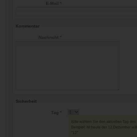
E-Mail *
Kommentar
Nachricht *
Sicherheit
Tag *
Bitte wählen Sie den aktuellen Tag des
Beispiel: Ist heute der 12.Dezember wäh
"12"