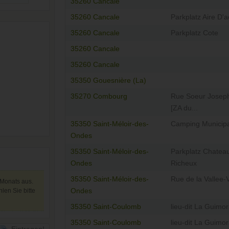
35260 Cancale
35260 Cancale
Parkplatz Aire D'a
35260 Cancale
Parkplatz Cote
35260 Cancale
35260 Cancale
35350 Gouesnière (La)
35270 Combourg
Rue Soeur Josep
[ZA du...
35350 Saint-Méloir-des-
Camping Municipa
Ondes
35350 Saint-Méloir-des-
Parkplatz Chatea
Ondes
Richeux
35350 Saint-Méloir-des-
Rue de la Vallee-
 Monats aus.
len Sie bitte
Ondes
35350 Saint-Coulomb
lieu-dit La Guimor
35350 Saint-Coulomb
lieu-dit La Guimor