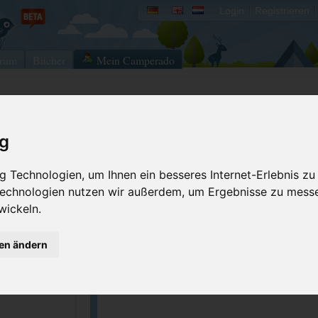
Login
Registrieren
rum
Bücher
Mein Camperado
Ich will...
ig
Stellplatz merken
Fehler melden
 Technologien, um Ihnen ein besseres Internet-Erlebnis zu
Kommentar schrei
 Technologien nutzen wir außerdem, um Ergebnisse zu mess
GPS-Koordinaten
wickeln.
gen ändern