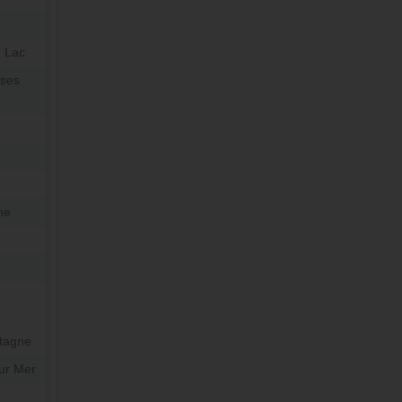
u Lac
uses
ne
tagne
ur Mer