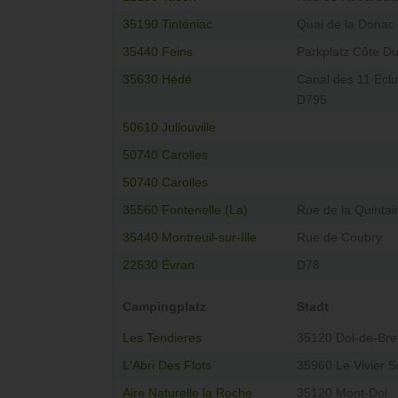
35190 Tinténiac
Quai de la Donac
35440 Feins
Parkplatz Côte D
35630 Hédé
Canal des 11 Ecl
D795
50610 Jullouville
50740 Carolles
50740 Carolles
35560 Fontenelle (La)
Rue de la Quintai
35440 Montreuil-sur-Ille
Rue de Coubry
22630 Évran
D78
Campingplatz
Stadt
Les Tendieres
35120 Dol-de-Bre
L'Abri Des Flots
35960 Le Vivier S
Aire Naturelle la Roche
35120 Mont-Dol