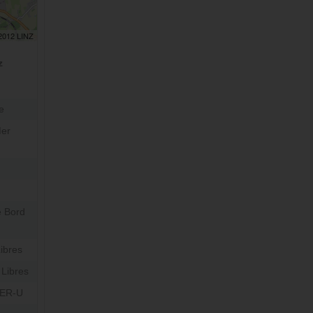
 2012 LINZ
z
e
Mer
 Bord
ibres
 Libres
PER-U