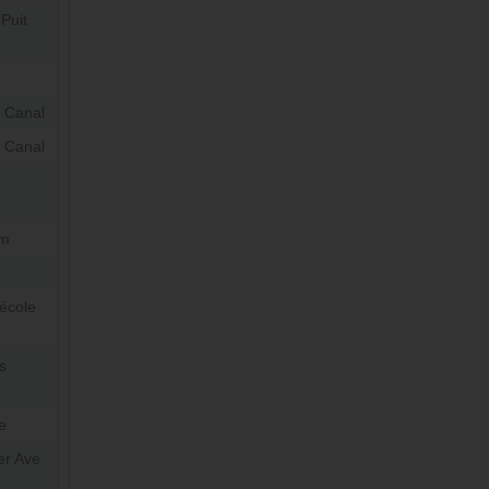
Puit
u Canal
u Canal
om
'école
s
e
er Ave