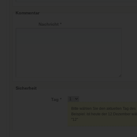
Kommentar
Nachricht *
Sicherheit
Tag *
Bitte wählen Sie den aktuellen Tag des
Beispiel: Ist heute der 12.Dezember wäh
"12"