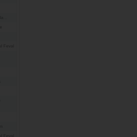
a...
le
l Feval
s
e
om
l Feval