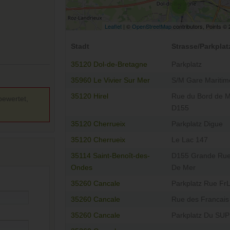
2
Leaflet
| ©
OpenStreetMap
contributors, Points ©
Stadt
Strasse/Parkplat
35120 Dol-de-Bretagne
Parkplatz
35960 Le Vivier Sur Mer
S/M Gare Maritim
35120 Hirel
Rue du Bord de 
bewertet,
D155
35120 Cherrueix
Parkplatz Digue
35120 Cherrueix
Le Lac 147
35114 Saint-Benoît-des-
D155 Grande Rue
Ondes
De Mer
35260 Cancale
Parkplatz Rue FrL
35260 Cancale
Rue des Francais
35260 Cancale
Parkplatz Du SU