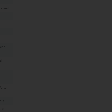
ccueill
hine
l
u
Verte
ais
ais