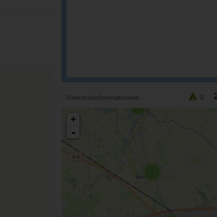
Umkreisinformationen
6
2
+
-
2