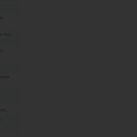
la
er Ave
is
auche
nt...
s
s