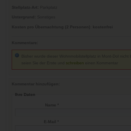
Stellplatz-Art:
Parkplatz
Untergrund:
Sonstiges
Kosten pro Übernachtung (2 Personen)
:
kostenfrei
Kommentare:
Bisher wurde dieser Wohnmobilstellplatz in Mont-Dol nicht 
seien Sie der Erste und
schreiben
einen Kommentar
Kommentar hinzufügen:
Ihre Daten
Name *
E-Mail *