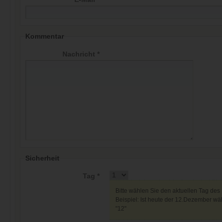
Kommentar
Nachricht *
Sicherheit
Tag *
Bitte wählen Sie den aktuellen Tag des
Beispiel: Ist heute der 12.Dezember wäh
"12"