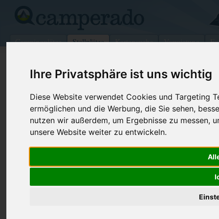
Campingplätze
Stellplätze
Kartensuche
Vermietung
Fo
>
Frankreich
>
Saint-Hilaire-Saint-Mesmin
Ihre Privatsphäre ist uns wichtig
Wohnmobilstellplatz in Saint-
Diese Website verwendet Cookies und Targeting Tec
Hilaire-Saint-Mesmin
ermöglichen und die Werbung, die Sie sehen, besse
nutzen wir außerdem, um Ergebnisse zu messen, 
Frankreich (Centre)
unsere Website weiter zu entwickeln.
Kontaktdaten:
All
P rive dela Loire
Parkplatz Rive Dela Loire <24h
I
45160 Saint-Hilaire-Saint-Mesmin
Centre
-
Frankreich
Einst
Den obenstehenden QR-Code können Sie direkt mit ihrem