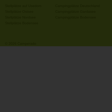
Stellplätze auf Usedom
Campingplätze Deutschland
Stellplätze Ostsee
Campingplätze Gardasee
Stellplätze Nordsee
Campingplätze Bodensee
Stellplätze Bodensee
© 2026 Camperado