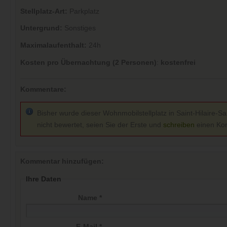
Stellplatz-Art:
Parkplatz
Untergrund:
Sonstiges
Maximalaufenthalt:
24h
Kosten pro Übernachtung (2 Personen)
:
kostenfrei
Kommentare:
Bisher wurde dieser Wohnmobilstellplatz in Saint-Hilaire-S
nicht bewertet, seien Sie der Erste und
schreiben
einen Ko
Kommentar hinzufügen:
Ihre Daten
Name *
E-Mail *