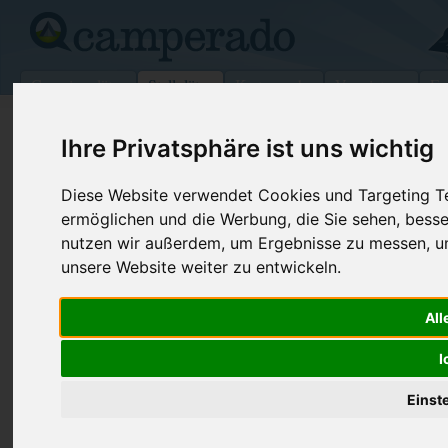
Campingplätze
Stellplätze
Kartensuche
Vermietung
Fo
>
Frankreich
>
Caudry
Ihre Privatsphäre ist uns wichtig
Wohnmobilstellplatz in Caudry
Diese Website verwendet Cookies und Targeting Tec
Frankreich
ermöglichen und die Werbung, die Sie sehen, besse
nutzen wir außerdem, um Ergebnisse zu messen, 
unsere Website weiter zu entwickeln.
Kontaktdaten:
P Rue H.Barbusse
Parkplatz Rue HBarbusse
All
59540
Caudry
I
-
Frankreich
Den obenstehenden QR-Code können Sie direkt mit ihrem
Einst
Smartphone scannen, dieser enthält die Geokoordinaten
und navigiert Sie direkt zu dem Stellplatz in Caudry.