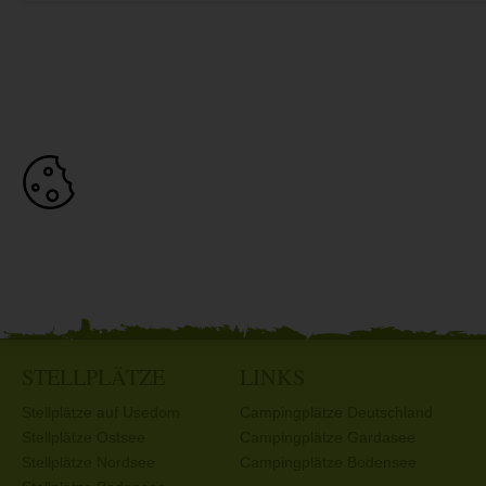
STELLPLÄTZE
LINKS
Stellplätze auf Usedom
Campingplätze Deutschland
Stellplätze Ostsee
Campingplätze Gardasee
Stellplätze Nordsee
Campingplätze Bodensee