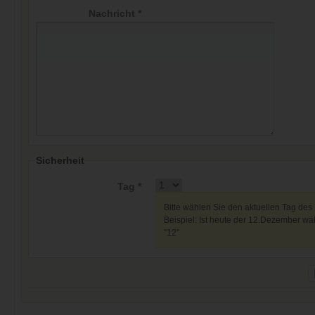
Nachricht *
Sicherheit
Tag *
Bitte wählen Sie den aktuellen Tag des
Beispiel: Ist heute der 12.Dezember wäh
"12"