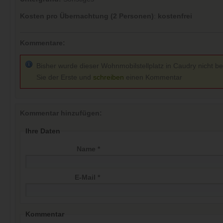
Kosten pro Übernachtung (2 Personen)
:
kostenfrei
Kommentare:
Bisher wurde dieser Wohnmobilstellplatz in Caudry nicht be
Sie der Erste und
schreiben
einen Kommentar
Kommentar hinzufügen:
Ihre Daten
Name *
E-Mail *
Kommentar