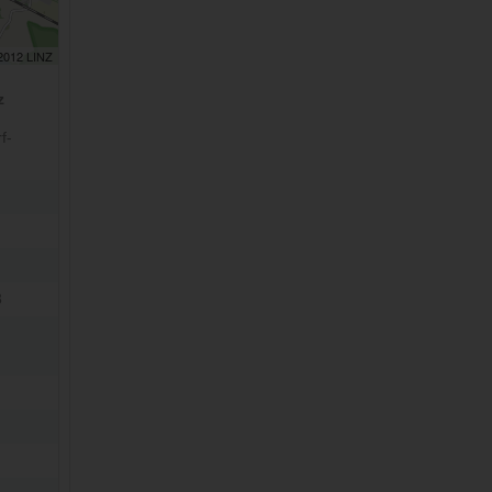
 2012 LINZ
z
f-
3