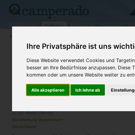
Campingplätze
Stellplätze
Kartensuche
Vermietung
Fo
>
Deutschland
>
Mecklenburg-Vorpommern
>
Waren (Müri
Ihre Privatsphäre ist uns wicht
Wohnmobilstellplatz in Waren
Diese Website verwendet Cookies und Targeting
(Müritz)
besser an Ihre Bedürfnisse anzupassen. Diese
kommen oder um unsere Website weiter zu ent
Deutschland (Mecklenburg-Vorpommern)
Alle akzeptieren
Ich lehne ab
Einstellun
Kontaktdaten:
Internet:
http://kultur-
Kultur- und Kunstverein Waren e. V.
caravanplat
Papenbergstr. 8
17192 Waren (Müritz)
Mecklenburg-Vorpommern
-
Deutschland