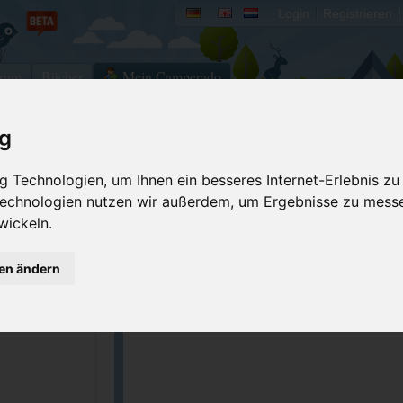
Login
Registrieren
rum
Bücher
Mein Camperado
tz)
ig
Ich will...
 Technologien, um Ihnen ein besseres Internet-Erlebnis zu
Stellplatz merken
Fehler melden
 Technologien nutzen wir außerdem, um Ergebnisse zu mess
wickeln.
Kommentar schrei
GPS-Koordinaten
gen ändern
z.de/