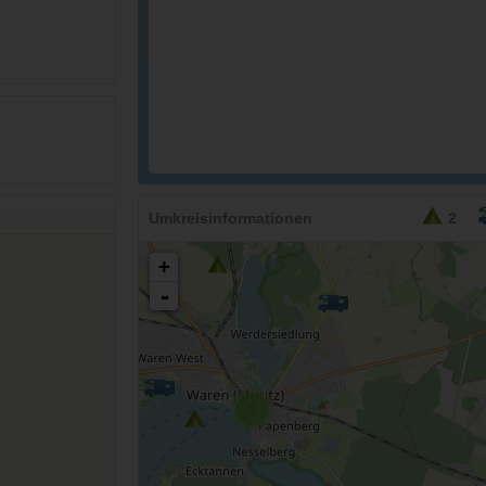
Umkreisinformationen
2
+
-
3