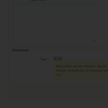
Sicherheit
Tag *
Bitte wählen Sie den aktuellen Tag des
Beispiel: Ist heute der 12.Dezember wäh
"12"