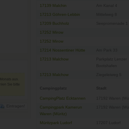
17139 Malchin
Am Kanal 4
17213 Göhren-Lebbin
Mittelweg 8
17209 Buchholz
Seepromenade 1
17252 Mirow
17252 Mirow
17214 Nossentiner Hütte
Am Park 33
17213 Malchow
Parkplatz Lenzer
Bootshafen
17213 Malchow
Ziegeleiweg 5
 Monats aus.
len Sie bitte
Campingplatz
Stadt
CampingPlatz Ecktannen
17192 Waren (Mür
Eintragen!
Campingpark Kamerun
17192 Waren (Mür
Waren (Müritz)
Müritzpark Ludorf
17207 Ludorf