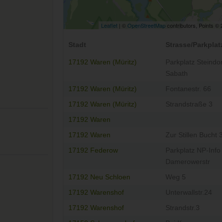
Leaflet
| ©
OpenStreetMap
contributors, Points ©
Stadt
Strasse/Parkplat
17192 Waren (Müritz)
Parkplatz Steindor
Sabath
17192 Waren (Müritz)
Fontanestr. 66
17192 Waren (Müritz)
Strandstraße 3
17192 Waren
17192 Waren
Zur Stillen Bucht 
17192 Federow
Parkplatz NP-Info
Damerowerstr
17192 Neu Schloen
Weg 5
17192 Warenshof
Unterwallstr.24
17192 Warenshof
Strandstr.3