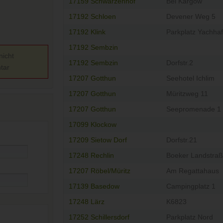
17159 Schwarzenhof
Bei Kargow
17192 Schloen
Devener Weg 5
17192 Klink
Parkplatz Yachha
17192 Sembzin
nicht
17192 Sembzin
Dorfstr.2
tar
17207 Gotthun
Seehotel Ichlim
17207 Gotthun
Müritzweg 11
17207 Gotthun
Seepromenade 1
17099 Klockow
17209 Sietow Dorf
Dorfstr.21
17248 Rechlin
Boeker Landstraß
17207 Röbel/Müritz
Am Regattahaus
17139 Basedow
Campingplatz 1
17248 Lärz
K6823
17252 Schillersdorf
Parkplatz Nord