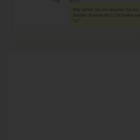
Tag *
Bitte wählen Sie den aktuellen Tag des
Beispiel: Ist heute der 12.Dezember wäh
"12"