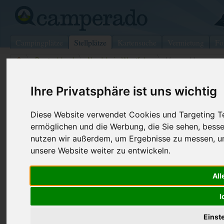
Campingplätze
Stellplätze
Kartensuche
Vermietung
Fo
>
Deutschland
>
Nordrhein-Westfalen
>
Versmold
Wohnmobilstellplatz in Versmold
Ihre Privatsphäre ist uns wichtig
Deutschland (Nordrhein-Westfalen)
Diese Website verwendet Cookies und Targeting Tec
ermöglichen und die Werbung, die Sie sehen, besse
Kontaktdaten:
nutzen wir außerdem, um Ergebnisse zu messen, 
Pleitners-WoMos
unsere Website weiter zu entwickeln.
Laerstr.14
33775
Versmold
All
Nordrhein-Westfalen
-
Deutschland
Den obenstehenden QR-Code können Sie direkt mit ihrem
I
Smartphone scannen, dieser enthält die Geokoordinaten
und navigiert Sie direkt zu dem Stellplatz in Versmold.
Einst