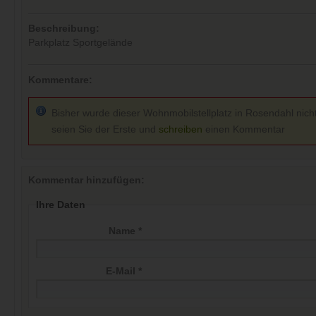
Beschreibung:
Parkplatz Sportgelände
Kommentare:
Bisher wurde dieser Wohnmobilstellplatz in Rosendahl nich
seien Sie der Erste und
schreiben
einen Kommentar
Kommentar hinzufügen:
Ihre Daten
Name *
E-Mail *