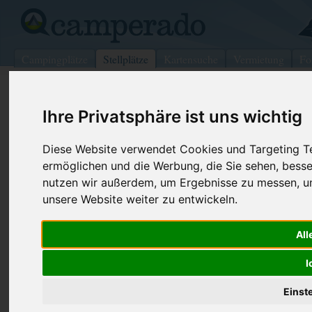
Campingplätze
Stellplätze
Kartensuche
Vermietung
Fo
>
Deutschland
>
Nordrhein-Westfalen
>
Rosendahl
Ihre Privatsphäre ist uns wichtig
Wohnmobilstellplatz in Rosendahl
Deutschland (Nordrhein-Westfalen)
Diese Website verwendet Cookies und Targeting Tec
ermöglichen und die Werbung, die Sie sehen, besse
nutzen wir außerdem, um Ergebnisse zu messen, 
Kontaktdaten:
unsere Website weiter zu entwickeln.
48720 Rosendahl
Nordrhein-Westfalen
-
Deutschland
All
Den obenstehenden QR-Code können Sie direkt mit ihrem
Smartphone scannen, dieser enthält die Geokoordinaten
I
und navigiert Sie direkt zu dem Stellplatz in Rosendahl.
Einst