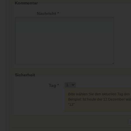
Kommentar
Nachricht *
Sicherheit
Tag *
Bitte wählen Sie den aktuellen Tag des
Beispiel: Ist heute der 12.Dezember wäh
"12"